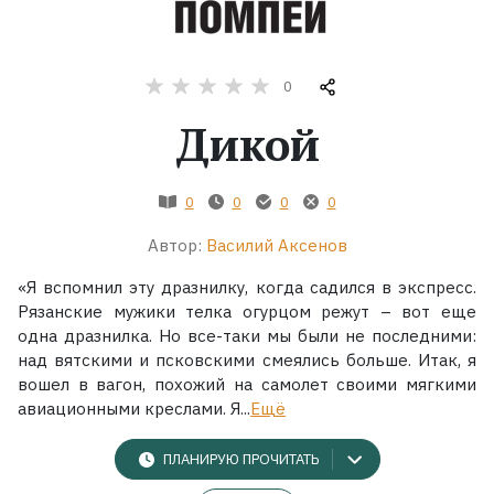
Жанры
0
Серии
Дикой
Экранизации
0
0
0
0
Коллекции
Автор:
Василий Аксенов
«Я вспомнил эту дразнилку, когда садился в экспресс.
Рязанские мужики телка огурцом режут – вот еще
одна дразнилка. Но все-таки мы были не последними:
над вятскими и псковскими смеялись больше. Итак, я
вошел в вагон, похожий на самолет своими мягкими
авиационными креслами. Я...
Ещё
ПЛАНИРУЮ ПРОЧИТАТЬ