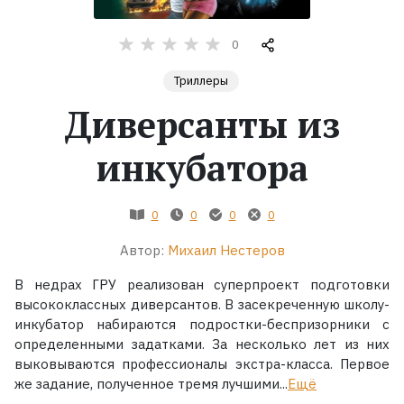
Жанры
0
Триллеры
Серии
Диверсанты из
Экранизации
инкубатора
Коллекции
0
0
0
0
Автор:
Михаил Нестеров
В недрах ГРУ реализован суперпроект подготовки
высококлассных диверсантов. В засекреченную школу-
инкубатор набираются подростки-беспризорники с
определенными задатками. За несколько лет из них
выковываются профессионалы экстра-класса. Первое
же задание, полученное тремя лучшими...
Ещё