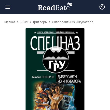
Поиск
Главная
Книги
Триллеры
Диверсанты из инкубатора
Новости
Рейтинги
Книги
Самые
обсуждаемые
книги
Авторы