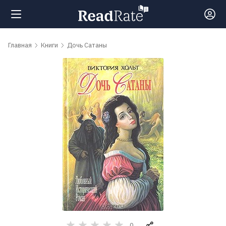
Поиск
Главная
Книги
Дочь Сатаны
Новости
Рейтинги
Книги
Самые
обсуждаемые
книги
Авторы
0