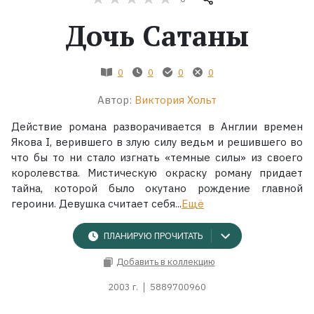
Дочь Сатаны
Жанры
Серии
0
0
0
0
Автор:
Виктория Хольт
Экранизации
Действие романа разворачивается в Англии времен
Якова I, верившего в злую силу ведьм и решившего во
Коллекции
что бы то ни стало изгнать «темные силы» из своего
королевства. Мистическую окраску роману придает
тайна, которой было окутано рождение главной
героини. Девушка считает себя...
Ещё
ПЛАНИРУЮ ПРОЧИТАТЬ
Добавить в коллекцию
2003 г.
5889700960