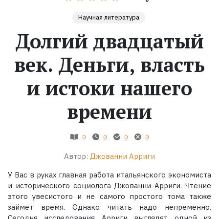
Научная литература
Жанры
Долгий двадцатый
Серии
век. Деньги, власть
Экранизации
и истоки нашего
времени
Коллекции
0
0
0
0
Автор:
Джованни Арриги
У Вас в руках главная работа итальянского экономиста
и исторического социолога Джованни Арриги. Чтение
этого увесистого и не самого простого тома также
займет время. Однако читать надо непременно.
Сегодня исследования Арриги выглядят одной из