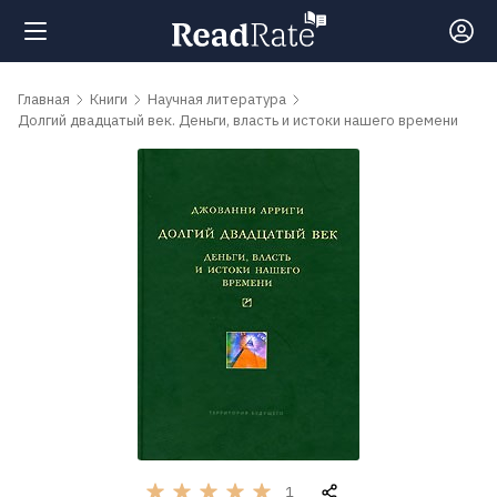
Поиск
Главная
Книги
Научная литература
Долгий двадцатый век. Деньги, власть и истоки нашего времени
Новости
Рейтинги
Книги
Самые
обсуждаемые
книги
Авторы
1