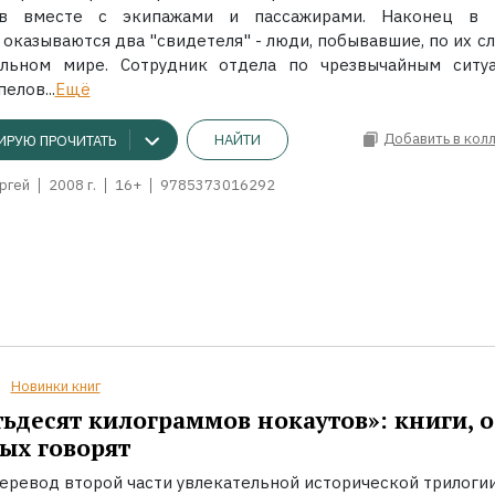
ов вместе с экипажами и пассажирами. Наконец в 
оказываются два "свидетеля" - люди, побывавшие, по их сл
ельном мире. Сотрудник отдела по чрезвычайным ситу
елов...
Ещё
Добавить в кол
НАЙТИ
ИРУЮ ПРОЧИТАТЬ
ргей
2008 г.
16+
9785373016292
Новинки книг
ьдесят килограммов нокаутов»: книги, о
ых говорят
еревод второй части увлекательной исторической трилоги