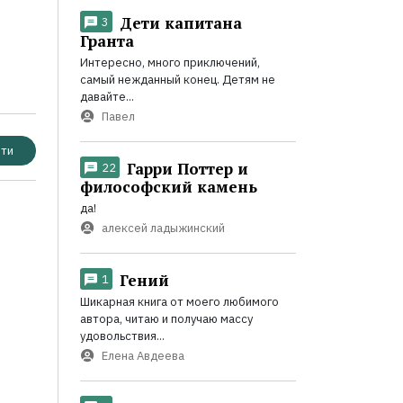
Дети капитана
3
Гранта
Интересно, много приключений,
самый нежданный конец. Детям не
давайте...
Павел
ти
Гарри Поттер и
22
философский камень
да!
алексей ладыжинский
Гений
1
Шикарная книга от моего любимого
автора, читаю и получаю массу
удовольствия...
Елена Авдеева