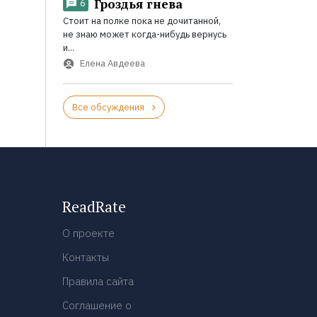
Гроздья гнева
6
Стоит на полке пока не дочитанной,
не знаю может когда-нибудь вернусь
и...
Елена Авдеева
Все обсуждения
ReadRate
О проекте
Контакты
Правила сайта
Соглашение о