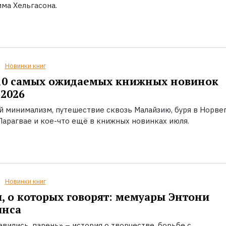
ма Хельгасона.
Новинки книг
10 самых ожидаемых книжных новинок
2026
й минимализм, путешествие сквозь Малайзию, буря в Норвег
Парагвае и кое-что ещё в книжных новинках июля.
Новинки книг
, о которых говорят: мемуары Энтони
инса
вились, парень» – история о творчестве, борьбе с