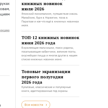
книжных новинок
руках
июля-2026
овам,
ациям
Японский минимализм, путешествие сквозь
Малайзию, буря в Норвегии, тоска в
Парагвае и кое-что ещё в книжных новинках
июля.
лекцию
ТОП-12 книжных новинок
июня 2026 года
Взрослеющие мальчишки, поиск родины,
посапывающие кабанчики, великие поэты,
вкуснейшая пицца и многое другое в нашем
списке книжных новинок июня.
Топовые экранизации
первого полугодия
2026 года
Культовые, классические и популярные
книги, адаптированные под экраны.
Все новости
и