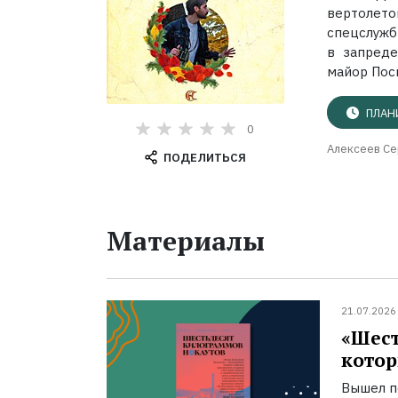
вертолет
спецслужб 
в запред
майор Посп
ПЛАН
0
Алексеев Се
ПОДЕЛИТЬСЯ
Материалы
21.07.2026
«Шест
котор
Вышел п