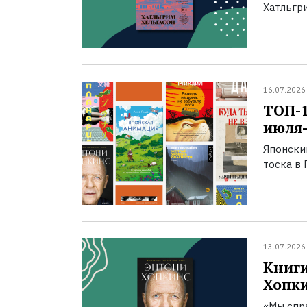
Хатльгри
16.07.2026
ТОП-
июля-
Японски
тоска в 
13.07.2026
Книги
Хопк
«Мы спра