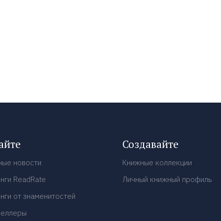
айте
Создавайте
ные новости
Книжные коллекции
нги ReadRate
Личный книжный профиль
нги от знаменитостей
селлеры