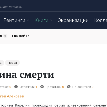
х, кто читает.
Рейтинги
Книги
Экранизации
Колл
ТЫ
ГДЕ НАЙТИ
0
а
Проза
ина смерти
читают
0
Отложили
1
Прочитали
0
Не дочитали
0
гей Алексеев
торией Карелии происходит серия исчезновений самоле