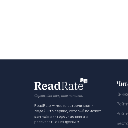
Чит
Книж
Сервис для тех, кто читает.
Рейти
ReadRate — место встречи книг и
людей. Это сервис, который поможет
Рейти
вам найти интересные книги и
рассказать о них друзьям.
Бест