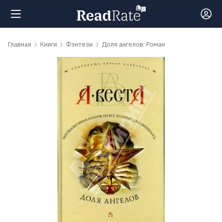
Поиск
Главная
Книги
Фэнтези
Доля ангелов: Роман
Новости
Рейтинги
Книги
Самые
обсуждаемые
книги
Авторы