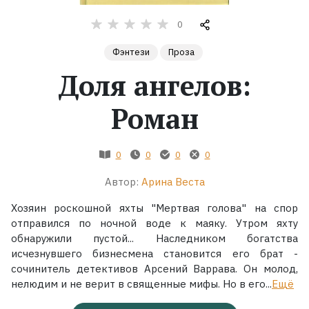
0
Жанры
Фэнтези
Проза
Серии
Доля ангелов:
Экранизации
Роман
Коллекции
0
0
0
0
Автор:
Арина Веста
Хозяин роскошной яхты "Мертвая голова" на спор
отправился по ночной воде к маяку. Утром яхту
обнаружили пустой... Наследником богатства
исчезнувшего бизнесмена становится его брат -
сочинитель детективов Арсений Варрава. Он молод,
нелюдим и не верит в священные мифы. Но в его...
Ещё