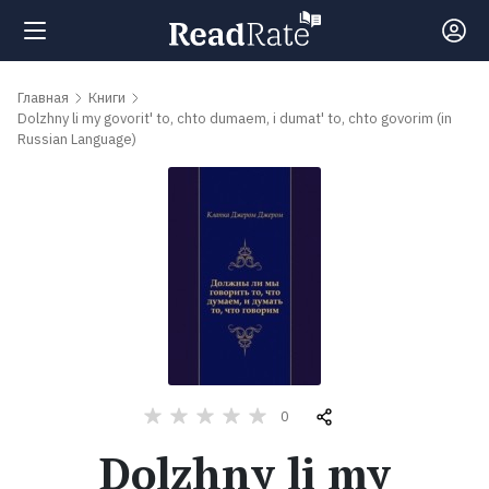
Поиск
Главная
Книги
Dolzhny li my govorit' to, chto dumaem, i dumat' to, chto govorim (in
Russian Language)
Новости
Рейтинги
Книги
Самые
обсуждаемые
0
книги
Dolzhny li my
Авторы