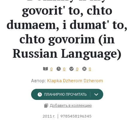
govorit' to, chto
Жанры
dumaem, i dumat' to,
Серии
chto govorim (in
Экранизации
Russian Language)
Коллекции
0
0
0
0
Автор:
Klapka Dzherom Dzherom
ПЛАНИРУЮ ПРОЧИТАТЬ
Добавить в коллекцию
2011 г.
9785458196345