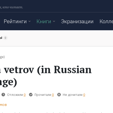
х, кто читает.
Рейтинги
Книги
Экранизации
Колл
ТЫ
0
age)
 vetrov (in Russian
age)
Отложили
0
Прочитали
0
Не дочитали
0
мов