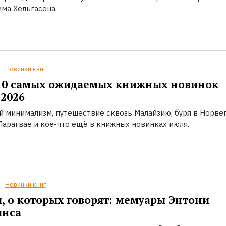
ма Хельгасона.
Новинки книг
10 самых ожидаемых книжных новинок
2026
й минимализм, путешествие сквозь Малайзию, буря в Норвег
Парагвае и кое-что ещё в книжных новинках июля.
Новинки книг
, о которых говорят: мемуары Энтони
инса