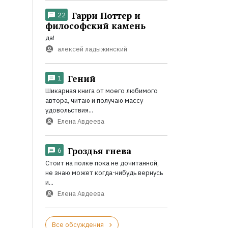
Гарри Поттер и
22
философский камень
да!
алексей ладыжинский
Гений
1
Шикарная книга от моего любимого
автора, читаю и получаю массу
удовольствия...
Елена Авдеева
Гроздья гнева
6
Стоит на полке пока не дочитанной,
не знаю может когда-нибудь вернусь
и...
Елена Авдеева
Все обсуждения