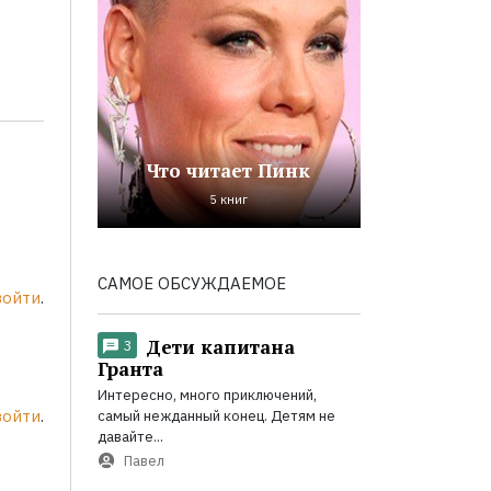
Что читает Пинк
5 книг
САМОЕ ОБСУЖДАЕМОЕ
войти
.
Дети капитана
3
Гранта
Интересно, много приключений,
войти
.
самый нежданный конец. Детям не
давайте...
Павел