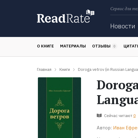
Сервис для те
Поиск
Новости
О КНИГЕ
МАТЕРИАЛЫ
ОТЗЫВЫ
ЦИТА
0
Главная
Книги
Doroga vetrov (in Russian Langu
Doroga
Langu
Сейчас читают
0
Автор:
Иван Ефре