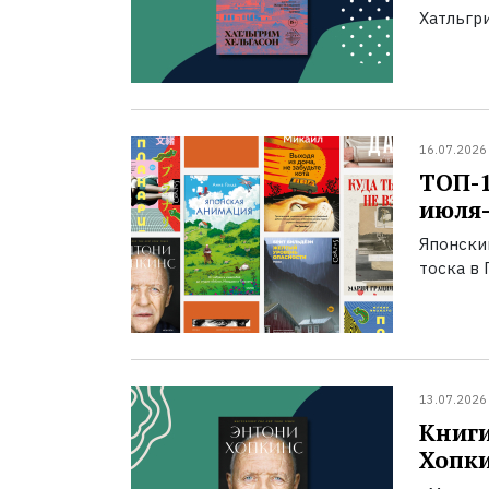
Хатльгри
16.07.2026
ТОП-
июля-
Японски
тоска в 
13.07.2026
Книги
Хопк