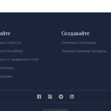
айте
Создавайте
ные новости
Книжные коллекции
нги ReadRate
Личный книжный профиль
нги от знаменитостей
селлеры
низации
© 2026 ReadRate