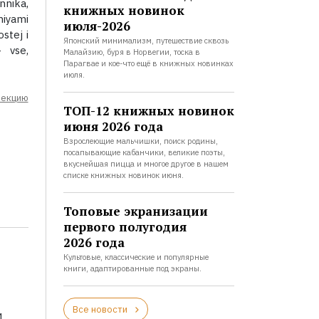
nika,
книжных новинок
niyami
июля-2026
stej i
Японский минимализм, путешествие сквозь
- vse,
Малайзию, буря в Норвегии, тоска в
Парагвае и кое-что ещё в книжных новинках
июля.
лекцию
ТОП-12 книжных новинок
июня 2026 года
Взрослеющие мальчишки, поиск родины,
посапывающие кабанчики, великие поэты,
вкуснейшая пицца и многое другое в нашем
списке книжных новинок июня.
Топовые экранизации
первого полугодия
2026 года
Культовые, классические и популярные
книги, адаптированные под экраны.
Все новости
и