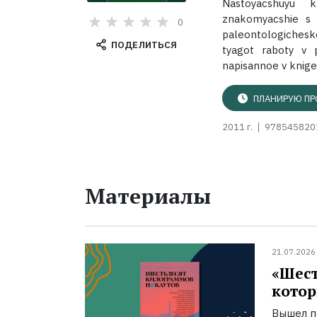
Nastoyacshuyu k
znakomyacshie s o
0
paleontologicheskoj
ПОДЕЛИТЬСЯ
tyagot raboty v p
napisannoe v knige,
ПЛАНИРУЮ ПР
2011 г.
978545820
Материалы
21.07.2026
«Шест
котор
Вышел п