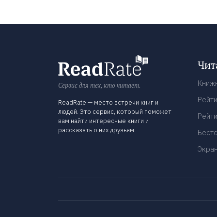
Чит
Книж
Сервис для тех, кто читает.
Рейти
ReadRate — место встречи книг и
людей. Это сервис, который поможет
Рейти
вам найти интересные книги и
рассказать о них друзьям.
Бест
Экра