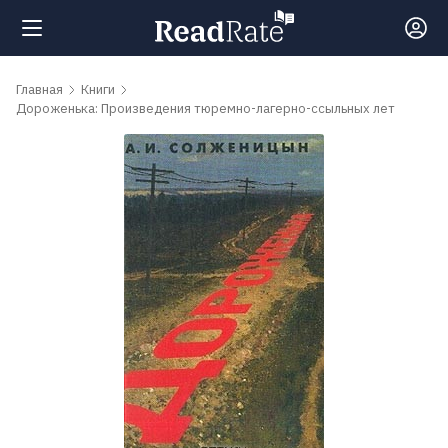
Поиск
Главная
Книги
Дороженька: Произведения тюремно-лагерно-ссыльных лет
Новости
Рейтинги
Книги
Самые
обсуждаемые
книги
Авторы