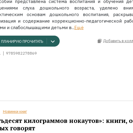
собии представлена система воспитания и обучения де
шениями слуха дошкольного возраста, уделено вни
ктическим основам дошкольного воспитания, раскрыв
низация и содержание коррекционно-педагогической раб
ми и слабослышащими детьми в...
Ещё
Добавить в кол
ПЛАНИРУЮ ПРОЧИТАТЬ
.
9785982278869
Новинки книг
ьдесят килограммов нокаутов»: книги, о
ых говорят