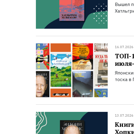
Вышел п
Хатльгри
16.07.2026
ТОП-
июля-
Японски
тоска в 
13.07.2026
Книги
Хопк