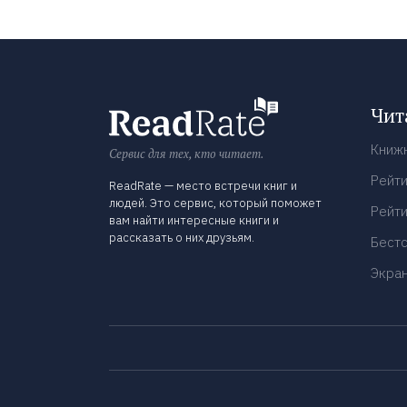
Чит
Книж
Сервис для тех, кто читает.
Рейти
ReadRate — место встречи книг и
людей. Это сервис, который поможет
Рейти
вам найти интересные книги и
рассказать о них друзьям.
Бест
Экра