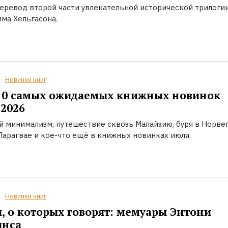
еревод второй части увлекательной исторической трилоги
ма Хельгасона.
Новинки книг
10 самых ожидаемых книжных новинок
2026
й минимализм, путешествие сквозь Малайзию, буря в Норвег
Парагвае и кое-что ещё в книжных новинках июля.
Новинки книг
, о которых говорят: мемуары Энтони
инса