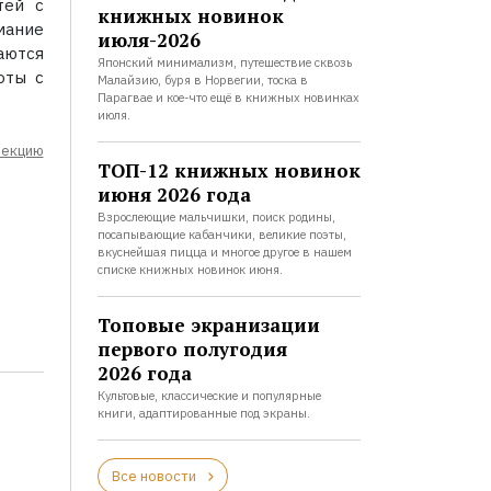
тей с
книжных новинок
мание
июля-2026
аются
Японский минимализм, путешествие сквозь
оты с
Малайзию, буря в Норвегии, тоска в
Парагвае и кое-что ещё в книжных новинках
июля.
лекцию
ТОП-12 книжных новинок
июня 2026 года
Взрослеющие мальчишки, поиск родины,
посапывающие кабанчики, великие поэты,
вкуснейшая пицца и многое другое в нашем
списке книжных новинок июня.
Топовые экранизации
первого полугодия
2026 года
Культовые, классические и популярные
книги, адаптированные под экраны.
Все новости