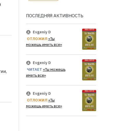
и
ПОСЛЕДНЯЯ АКТИВНОСТЬ
Evgeniy D
ОТЛОЖИЛ
«Ты
можешь иметь все»
Evgeniy D
ЧИТАЕТ
«Ты можешь
ии,
иметь все»
Evgeniy D
ОТЛОЖИЛ
«Ты
можешь иметь все»