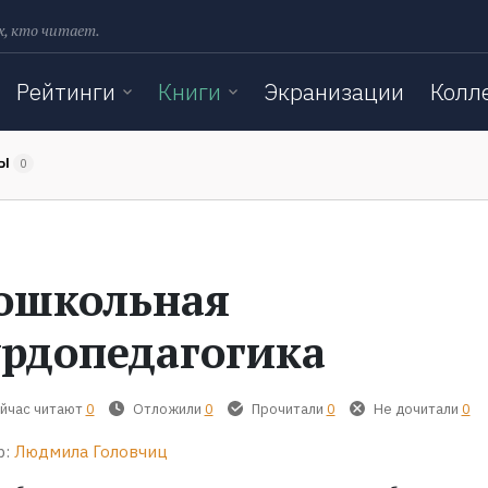
х, кто читает.
Рейтинги
Книги
Экранизации
Колл
ТЫ
0
ошкольная
урдопедагогика
йчас читают
0
Отложили
0
Прочитали
0
Не дочитали
0
р:
Людмила Головчиц