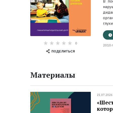
В по
нару
дида
орга
глухи
0
2010 г
ПОДЕЛИТЬСЯ
Материалы
21.07.2026
«Шест
котор