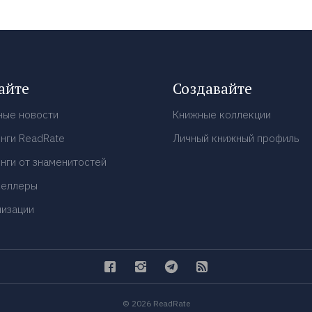
айте
Создавайте
ные новости
Книжные коллекции
нги ReadRate
Личный книжный профиль
нги от знаменитостей
селлеры
низации
© 2026 ReadRate