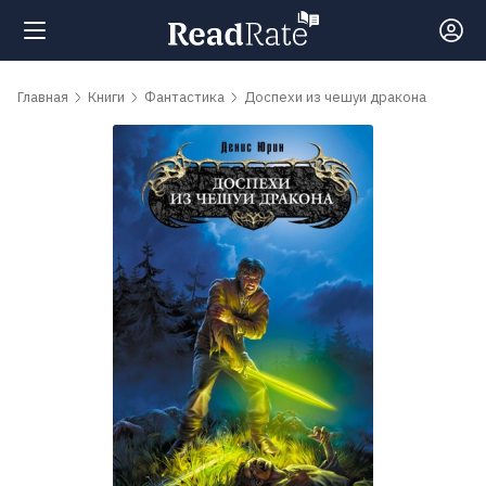
Поиск
Главная
Книги
Фантастика
Доспехи из чешуи дракона
Новости
Рейтинги
Книги
Самые
обсуждаемые
книги
Авторы