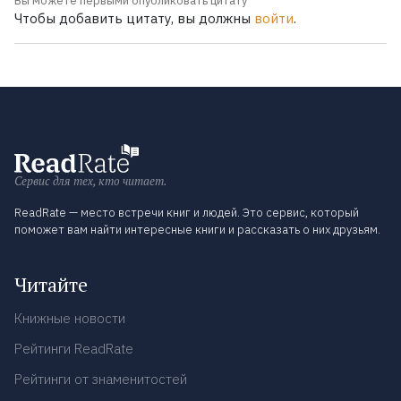
Вы можете первыми опубликовать цитату
Чтобы добавить цитату, вы должны
войти
.
Сервис для тех, кто читает.
ReadRate — место встречи книг и людей. Это сервис, который
поможет вам найти интересные книги и рассказать о них друзьям.
Читайте
Книжные новости
Рейтинги ReadRate
Рейтинги от знаменитостей