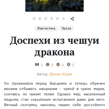
Жанры
0
Серии
Фантастика
Проза
Экранизации
Доспехи из чешуи
дракона
Коллекции
0
0
0
0
Автор:
Денис Юрин
Он провинился перед Высшими и теперь обречен
веками отбывать наказание - чужой в чужих мирах,
скитаясь по чужим телам. Однако мир, населенный
людьми, стал серьезным испытанием даже для него.
Вечный скиталец наконец нашел себе достойного