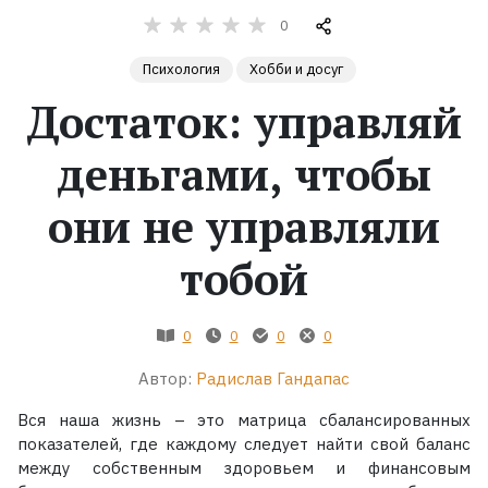
0
Жанры
Психология
Хобби и досуг
Серии
Достаток: управляй
деньгами, чтобы
Экранизации
они не управляли
Коллекции
тобой
0
0
0
0
Автор:
Радислав Гандапас
Вся наша жизнь – это матрица сбалансированных
показателей, где каждому следует найти свой баланс
между собственным здоровьем и финансовым