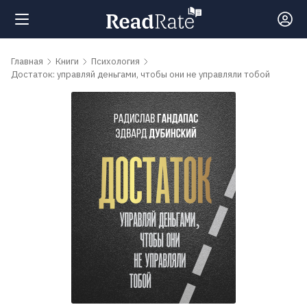
Поиск
Главная
Книги
Психология
Достаток: управляй деньгами, чтобы они не управляли тобой
Новости
Рейтинги
Книги
Самые
обсуждаемые
книги
Авторы