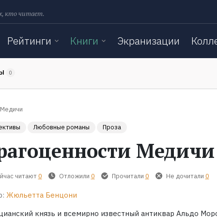
х, кто читает.
Рейтинги
Книги
Экранизации
Колл
ТЫ
0
 Медичи
ективы
Любовные романы
Проза
рагоценности Медичи
йчас читают
0
Отложили
0
Прочитали
0
Не дочитали
0
р:
Жюльетта Бенцони
цианский князь и всемирно известный антиквар Альдо Мор