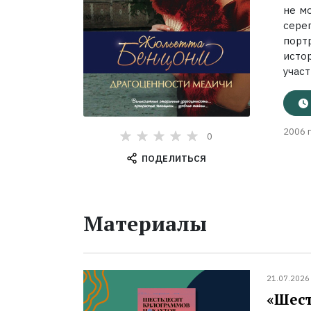
не м
сере
порт
исто
участ
2006 г
0
ПОДЕЛИТЬСЯ
Материалы
21.07.2026
«Шест