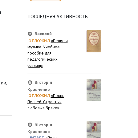
и
ПОСЛЕДНЯЯ АКТИВНОСТЬ
Василий
ОТЛОЖИЛ
«Пение и
музыка. Учебное
пособие для
педагогических
училищ»
ии,
Вікторія
Кравченко
ОТЛОЖИЛ
«Песнь
Песней. Страсть и
любовь в браке»
Вікторія
Кравченко
ЧИТАЕТ
«Песнь