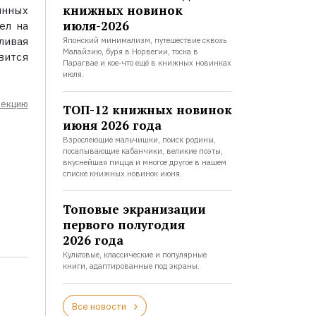
книжных новинок
инных
июля-2026
ел на
ливая
Японский минимализм, путешествие сквозь
Малайзию, буря в Норвегии, тоска в
вится
Парагвае и кое-что ещё в книжных новинках
июля.
лекцию
ТОП-12 книжных новинок
июня 2026 года
Взрослеющие мальчишки, поиск родины,
посапывающие кабанчики, великие поэты,
вкуснейшая пицца и многое другое в нашем
списке книжных новинок июня.
Топовые экранизации
первого полугодия
2026 года
Культовые, классические и популярные
книги, адаптированные под экраны.
Все новости