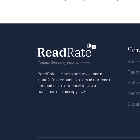
Чит
Книж
Сервис для тех, кто читает.
Рейти
ReadRate — место встречи книг и
людей. Это сервис, который поможет
Рейти
вам найти интересные книги и
рассказать о них друзьям.
Бест
Экра