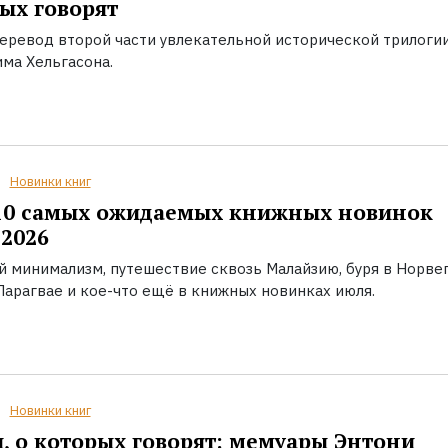
ых говорят
еревод второй части увлекательной исторической трилоги
ма Хельгасона.
Новинки книг
10 самых ожидаемых книжных новинок
2026
й минимализм, путешествие сквозь Малайзию, буря в Норвег
Парагвае и кое-что ещё в книжных новинках июля.
Новинки книг
, о которых говорят: мемуары Энтони