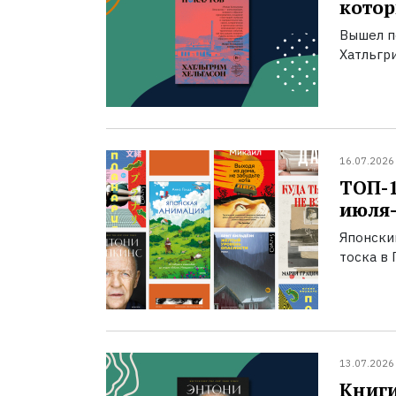
котор
Вышел п
Хатльгри
16.07.2026
ТОП-
июля-
Японски
тоска в 
13.07.2026
Книги