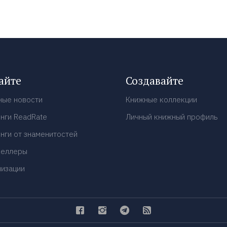
айте
Создавайте
ные новости
Книжные коллекции
нги ReadRate
Личный книжный профиль
нги от знаменитостей
селлеры
низации