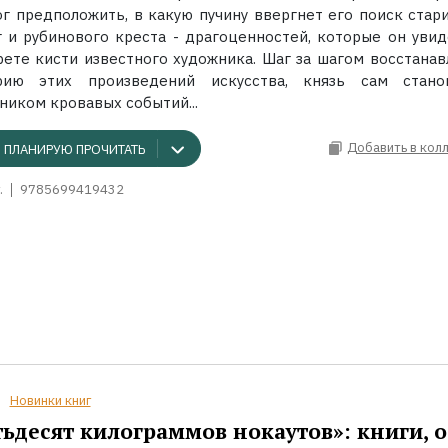
ог предположить, в какую пучину ввергнет его поиск стар
г и рубинового креста - драгоценностей, которые он увид
рете кисти известного художника. Шаг за шагом восстанав
рию этих произведений искусства, князь сам стано
ником кровавых событий...
Добавить в кол
ПЛАНИРУЮ ПРОЧИТАТЬ
.
9785699419432
Новинки книг
ьдесят килограммов нокаутов»: книги, о