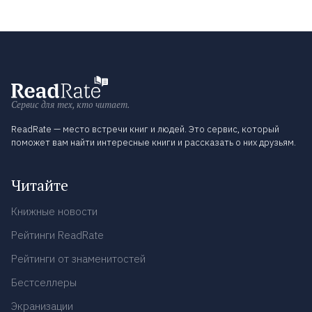
Сервис для тех, кто читает.
ReadRate — место встречи книг и людей. Это сервис, который
поможет вам найти интересные книги и рассказать о них друзьям.
Читайте
Книжные новости
Рейтинги ReadRate
Рейтинги от знаменитостей
Бестселлеры
Экранизации