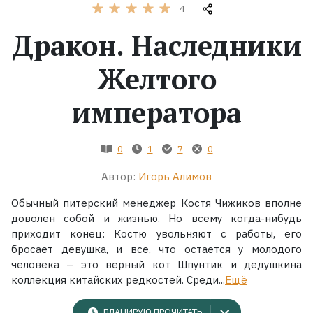
4
Жанры
Дракон. Наследники
Серии
Желтого
императора
Экранизации
Коллекции
0
1
7
0
Автор:
Игорь Алимов
Обычный питерский менеджер Костя Чижиков вполне
доволен собой и жизнью. Но всему когда-нибудь
приходит конец: Костю увольняют с работы, его
бросает девушка, и все, что остается у молодого
человека – это верный кот Шпунтик и дедушкина
коллекция китайских редкостей. Среди...
Ещё
ПЛАНИРУЮ ПРОЧИТАТЬ