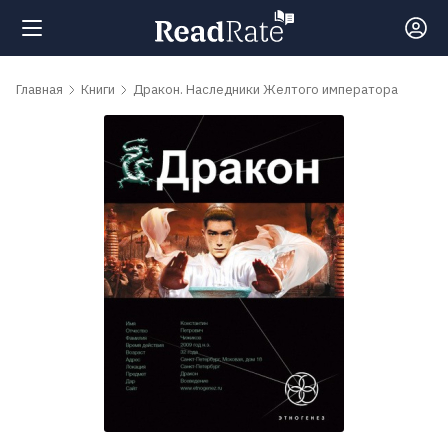
Поиск
Главная
Книги
Дракон. Наследники Желтого императора
Новости
Рейтинги
Книги
Самые
обсуждаемые
книги
Авторы