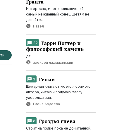
Гранта
Интересно, много приключений,
самый нежданный конец. Детям не
давайте...
Павел
Гарри Поттер и
22
философский камень
ти
да!
алексей ладыжинский
Гений
1
Шикарная книга от моего любимого
автора, читаю и получаю массу
удовольствия...
Елена Авдеева
Гроздья гнева
6
Стоит на полке пока не дочитанной,