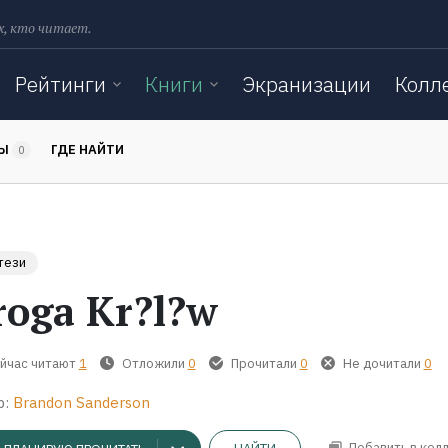
х, кто читает.
Рейтинги
Книги
Экранизации
Колл
ТЫ
ГДЕ НАЙТИ
0
тези
roga Kr?l?w
йчас читают
1
Отложили
0
Прочитали
0
Не дочитали
0
р:
Brandon Sanderson
Добавить в кол