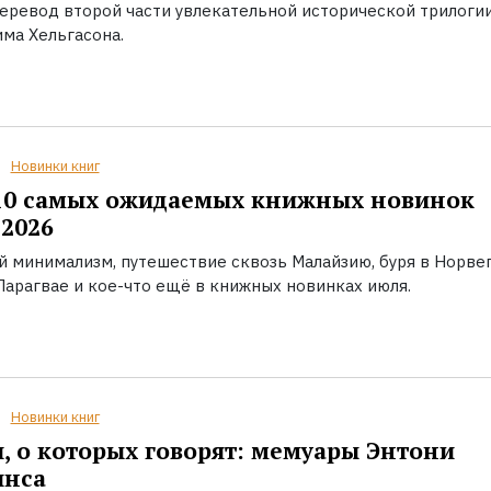
еревод второй части увлекательной исторической трилоги
ма Хельгасона.
Новинки книг
10 самых ожидаемых книжных новинок
2026
й минимализм, путешествие сквозь Малайзию, буря в Норвег
Парагвае и кое-что ещё в книжных новинках июля.
Новинки книг
, о которых говорят: мемуары Энтони
инса