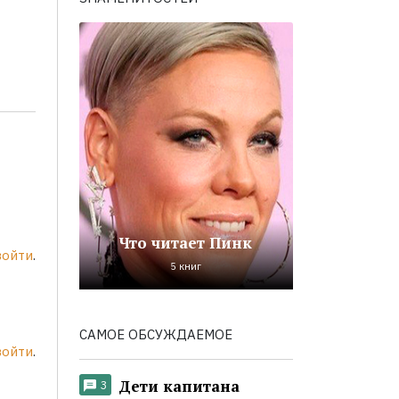
Что читает Пинк
войти
.
5 книг
САМОЕ ОБСУЖДАЕМОЕ
войти
.
Дети капитана
3