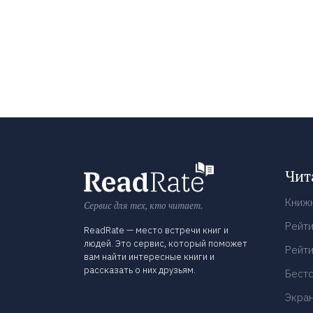
Чит
Книж
Сервис для тех, кто читает.
Рейти
ReadRate — место встречи книг и
людей. Это сервис, который поможет
Рейти
вам найти интересные книги и
рассказать о них друзьям.
Бест
Экра