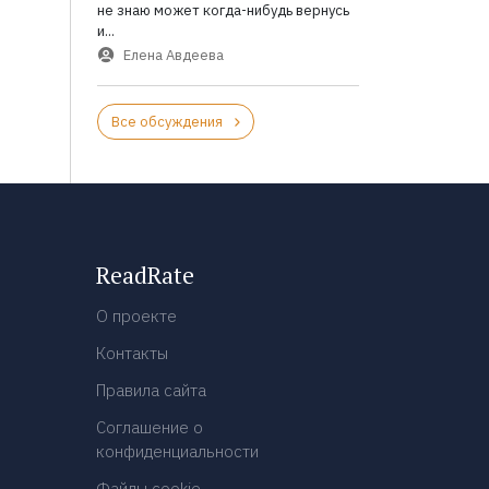
не знаю может когда-нибудь вернусь
и...
Елена Авдеева
Все обсуждения
ReadRate
О проекте
Контакты
Правила сайта
Соглашение о
конфиденциальности
Файлы cookie