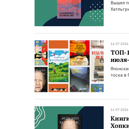
Вышел п
Хатльгри
16.07.2026
ТОП-
июля-
Японски
тоска в 
13.07.2026
Книги
Хопк