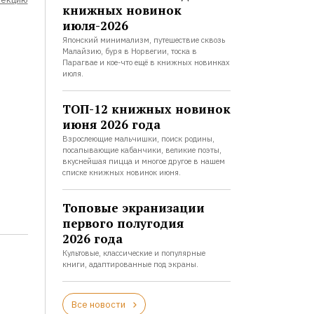
книжных новинок
июля-2026
Японский минимализм, путешествие сквозь
Малайзию, буря в Норвегии, тоска в
Парагвае и кое-что ещё в книжных новинках
июля.
ТОП-12 книжных новинок
июня 2026 года
Взрослеющие мальчишки, поиск родины,
посапывающие кабанчики, великие поэты,
вкуснейшая пицца и многое другое в нашем
списке книжных новинок июня.
Топовые экранизации
первого полугодия
2026 года
Культовые, классические и популярные
книги, адаптированные под экраны.
Все новости