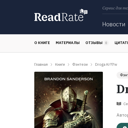
Сервис для те
Поиск
Новости
О КНИГЕ
МАТЕРИАЛЫ
ОТЗЫВЫ
ЦИТА
0
Главная
Книги
Фэнтези
Droga Kr?l?w
Фэн
D
Се
Авто