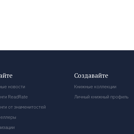
айте
Создавайте
ные новости
Книжные коллекции
нги ReadRate
Личный книжный профиль
нги от знаменитостей
селлеры
низации