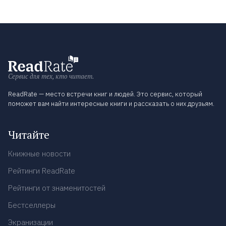
Сервис для тех, кто читает.
ReadRate — место встречи книг и людей. Это сервис, который
поможет вам найти интересные книги и рассказать о них друзьям.
Читайте
Книжные новости
Рейтинги ReadRate
Рейтинги от знаменитостей
Бестселлеры
Экранизации