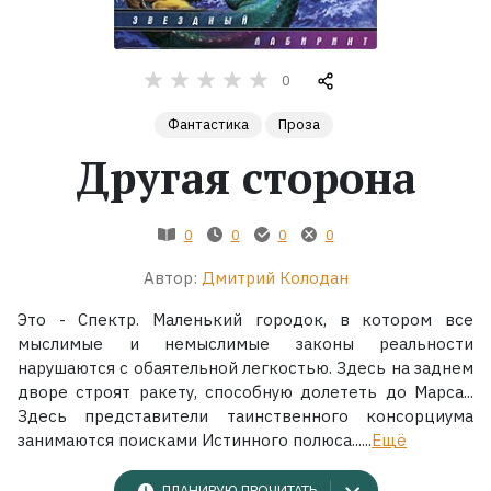
Жанры
0
Серии
Фантастика
Проза
Другая сторона
Экранизации
Коллекции
0
0
0
0
Автор:
Дмитрий Колодан
Это - Спектр. Маленький городок, в котором все
мыслимые и немыслимые законы реальности
нарушаются с обаятельной легкостью. Здесь на заднем
дворе строят ракету, способную долететь до Марса...
Здесь представители таинственного консорциума
занимаются поисками Истинного полюса......
Ещё
ПЛАНИРУЮ ПРОЧИТАТЬ