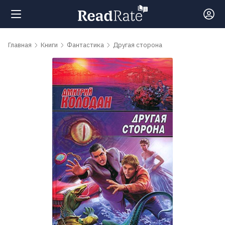
Поиск
Главная
Книги
Фантастика
Другая сторона
Новости
Рейтинги
Книги
Самые
обсуждаемые
книги
Авторы