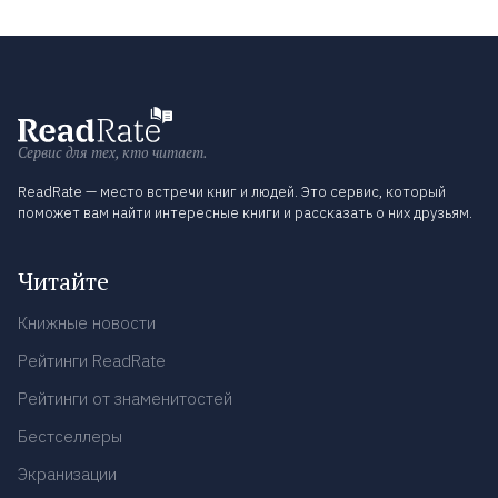
Сервис для тех, кто читает.
ReadRate — место встречи книг и людей. Это сервис, который
поможет вам найти интересные книги и рассказать о них друзьям.
Читайте
Книжные новости
Рейтинги ReadRate
Рейтинги от знаменитостей
Бестселлеры
Экранизации