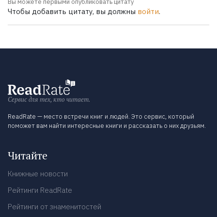
Вы можете первыми опубликовать цитату
Чтобы добавить цитату, вы должны
войти
.
Сервис для тех, кто читает.
ReadRate — место встречи книг и людей. Это сервис, который
поможет вам найти интересные книги и рассказать о них друзьям.
Читайте
Книжные новости
Рейтинги ReadRate
Рейтинги от знаменитостей