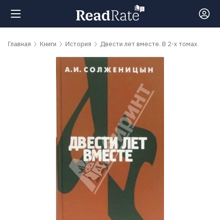
Поиск
Главная
Книги
История
Двести лет вместе. В 2-х томах
Новости
Рейтинги
Книги
Самые
обсуждаемые
книги
Авторы