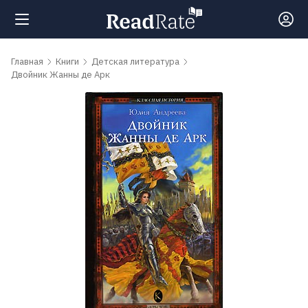
Поиск
Главная
Книги
Детская литература
Двойник Жанны де Арк
Новости
Рейтинги
Книги
Самые
обсуждаемые
книги
Авторы