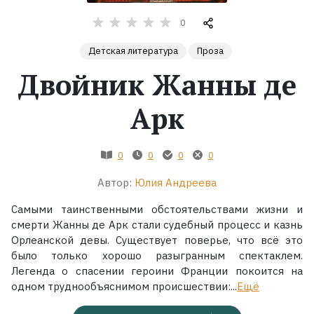
0
Жанры
Детская литература
Проза
Серии
Двойник Жанны де
Экранизации
Арк
Коллекции
0
0
0
0
Автор:
Юлия Андреева
Самыми таинственными обстоятельствами жизни и
смерти Жанны де Арк стали судебный процесс и казнь
Орлеанской девы. Существует поверье, что всё это
было только хорошо разыгранным спектаклем.
Легенда о спасении героини Франции покоится на
одном труднообъяснимом происшествии:...
Ещё