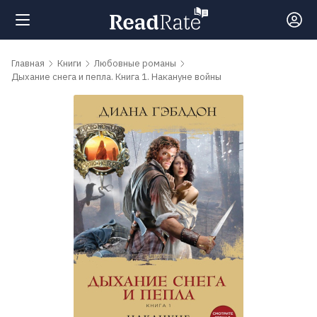
Поиск
Главная
Книги
Любовные романы
Дыхание снега и пепла. Книга 1. Накануне войны
Новости
Рейтинги
Книги
Самые
обсуждаемые
книги
Авторы