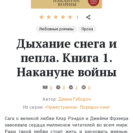
Жанры
1
Серии
Любовные романы
Проза
Дыхание снега и
Экранизации
пепла. Книга 1.
Коллекции
Накануне войны
0
0
3
0
Автор:
Диана Гэблдон
Из серии:
«Чужестранка». Порядок книг
Сага о великой любви Клэр Рэндол и Джейми Фрэзера
завоевала сердца миллионов читателей во всем мире.
Ради такой любви стоит жить и рисковать жизнью.