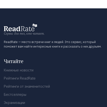
Сервис для тех, кто читает.
ReadRate — место встречи книг и людей. Это сервис, который
поможет вам найти интересные книги и рассказать о них друзьям.
Читайте
Книжные новости
Рейтинги ReadRate
Рейтинги от знаменитостей
Бестселлеры
Экранизации