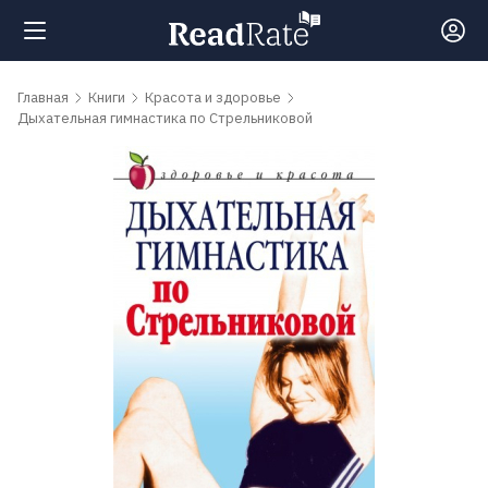
Поиск
Главная
Книги
Красота и здоровье
Дыхательная гимнастика по Стрельниковой
Новости
Рейтинги
Книги
Самые
обсуждаемые
книги
Авторы