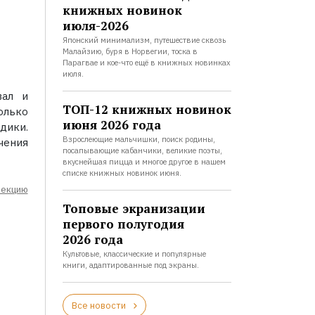
книжных новинок
июля-2026
Японский минимализм, путешествие сквозь
Малайзию, буря в Норвегии, тоска в
Парагвае и кое-что ещё в книжных новинках
июля.
вал и
ТОП-12 книжных новинок
олько
июня 2026 года
дики.
Взрослеющие мальчишки, поиск родины,
чения
посапывающие кабанчики, великие поэты,
вкуснейшая пицца и многое другое в нашем
списке книжных новинок июня.
лекцию
Топовые экранизации
первого полугодия
2026 года
Культовые, классические и популярные
книги, адаптированные под экраны.
Все новости