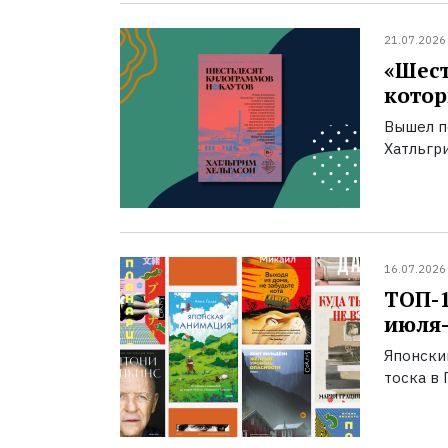
21.07.2026
«Шест
котор
Вышел п
Хатльгри
16.07.2026
ТОП-
июля-
Японски
тоска в 