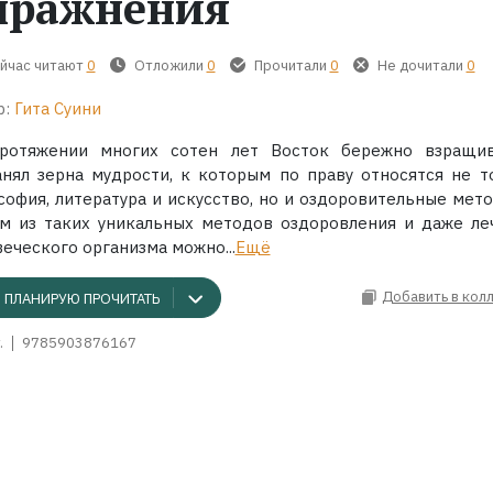
пражнения
йчас читают
0
Отложили
0
Прочитали
0
Не дочитали
0
р:
Гита Суини
ротяжении многих сотен лет Восток бережно взращи
анял зерна мудрости, к которым по праву относятся не т
софия, литература и искусство, но и оздоровительные мето
м из таких уникальных методов оздоровления и даже ле
еческого организма можно...
Ещё
Добавить в кол
ПЛАНИРУЮ ПРОЧИТАТЬ
.
9785903876167