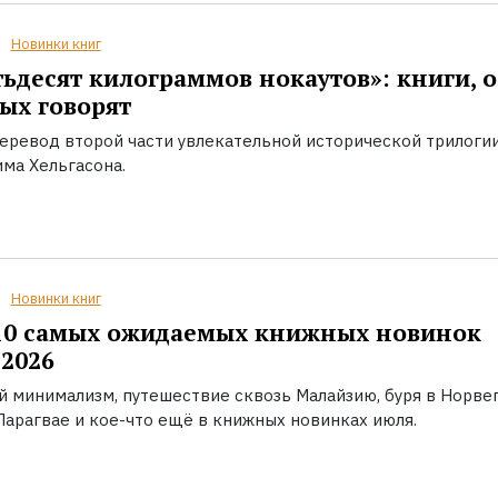
Новинки книг
ьдесят килограммов нокаутов»: книги, о
ых говорят
еревод второй части увлекательной исторической трилоги
ма Хельгасона.
Новинки книг
10 самых ожидаемых книжных новинок
2026
й минимализм, путешествие сквозь Малайзию, буря в Норвег
Парагвае и кое-что ещё в книжных новинках июля.