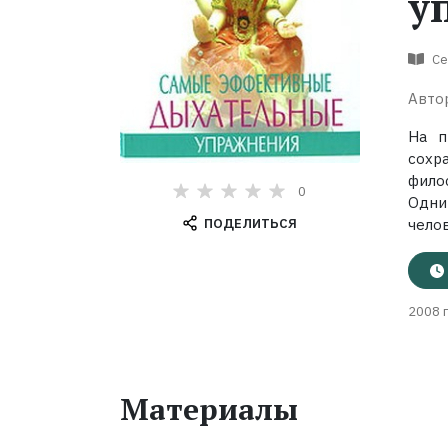
у
Се
Авто
На п
сохр
фило
0
Одни
ПОДЕЛИТЬСЯ
челов
2008 г
Материалы