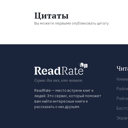
Цитаты
Вы можете первыми опубликовать цитату
Чит
Книж
Сервис для тех, кто читает.
Рейти
ReadRate — место встречи книг и
людей. Это сервис, который поможет
Рейти
вам найти интересные книги и
рассказать о них друзьям.
Бест
Экра