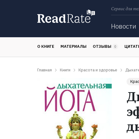
Сервис для те
Поиск
Новости
О КНИГЕ
МАТЕРИАЛЫ
ОТЗЫВЫ
ЦИТА
0
Главная
Книги
Красота и здоровье
Дыхате
Крас
Д
э
д