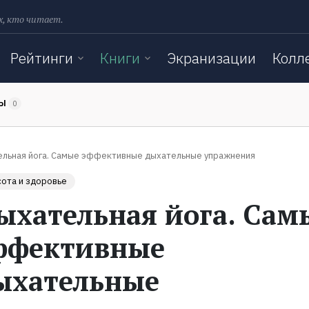
х, кто читает.
Рейтинги
Книги
Экранизации
Колл
ТЫ
0
льная йога. Самые эффективные дыхательные упражнения
ота и здоровье
ыхательная йога. Сам
ффективные
ыхательные