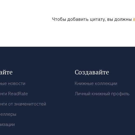
Чтобы добавить цитату, вы должны
айте
Создавайте
ные новости
Книжные коллекции
нги ReadRate
Личный книжный профиль
нги от знаменитостей
селлеры
низации