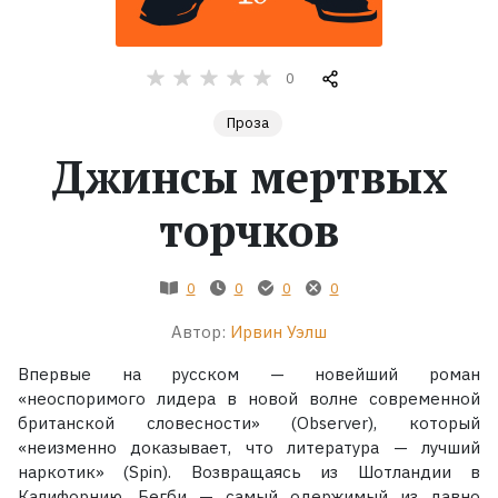
Жанры
0
Серии
Проза
Джинсы мертвых
Экранизации
торчков
Коллекции
0
0
0
0
Автор:
Ирвин Уэлш
Впервые на русском — новейший роман
«неоспоримого лидера в новой волне современной
британской словесности» (Observer), который
«неизменно доказывает, что литература — лучший
наркотик» (Spin). Возвращаясь из Шотландии в
Калифорнию, Бегби — самый одержимый из давно