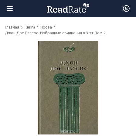
Поиск
Главная
Книги
Проза
Джон Дос Пассос. Избранные сочинения в 3 тт. Том 2
Новости
Рейтинги
Книги
Самые
обсуждаемые
книги
Авторы