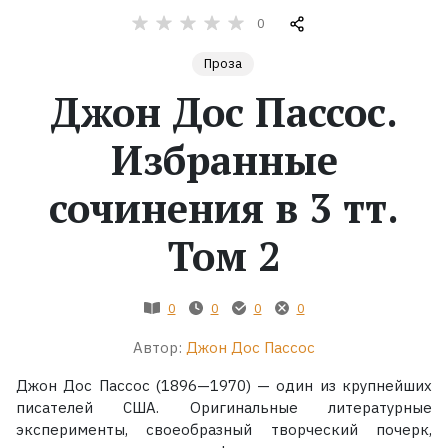
0
Жанры
Проза
Серии
Джон Дос Пассос.
Избранные
Экранизации
сочинения в 3 тт.
Коллекции
Том 2
0
0
0
0
Автор:
Джон Дос Пассос
Джон Дос Пассос (1896—1970) — один из крупнейших
писателей США. Оригинальные литературные
эксперименты, своеобразный творческий почерк,