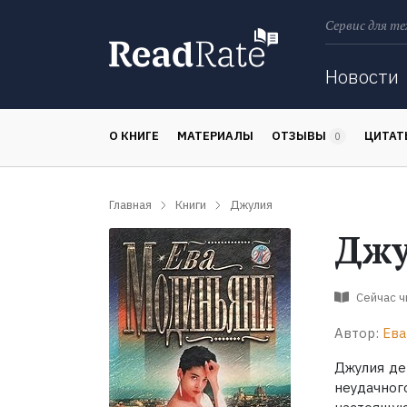
Сервис для те
Поиск
Новости
О КНИГЕ
МАТЕРИАЛЫ
ОТЗЫВЫ
ЦИТА
0
Главная
Книги
Джулия
Джу
Сейчас 
Автор:
Ева
Джулия де
неудачног