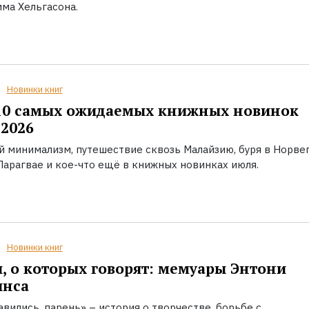
ма Хельгасона.
Новинки книг
10 самых ожидаемых книжных новинок
2026
й минимализм, путешествие сквозь Малайзию, буря в Норвег
Парагвае и кое-что ещё в книжных новинках июля.
Новинки книг
, о которых говорят: мемуары Энтони
инса
вились, парень» – история о творчестве, борьбе с