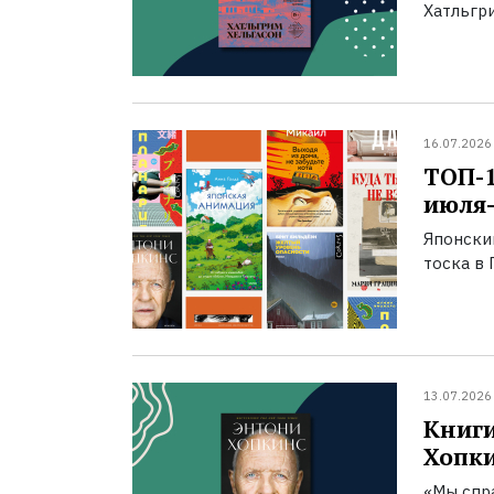
Хатльгри
16.07.2026
ТОП-
июля-
Японски
тоска в 
13.07.2026
Книги
Хопк
«Мы спра