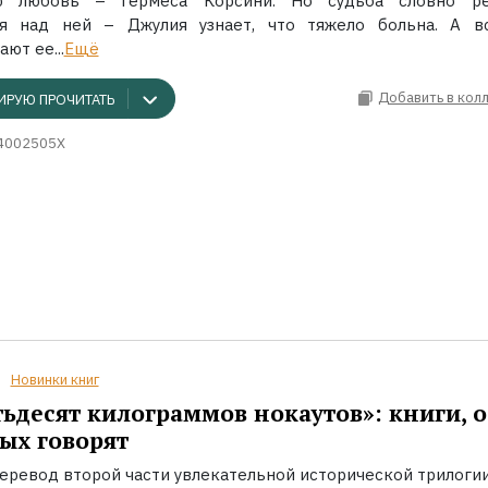
ю любовь – Гермеса Корсини. Но судьба словно р
ся над ней – Джулия узнает, что тяжело больна. А в
ют ее...
Ещё
Добавить в кол
ИРУЮ ПРОЧИТАТЬ
4002505X
Новинки книг
ьдесят килограммов нокаутов»: книги, о
ых говорят
еревод второй части увлекательной исторической трилоги