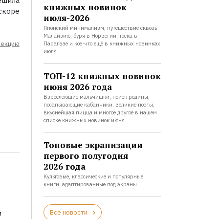
ешила
книжных новинок
скоре
июля-2026
Японский минимализм, путешествие сквозь
Малайзию, буря в Норвегии, тоска в
лекцию
Парагвае и кое-что ещё в книжных новинках
июля.
ТОП-12 книжных новинок
июня 2026 года
Взрослеющие мальчишки, поиск родины,
посапывающие кабанчики, великие поэты,
вкуснейшая пицца и многое другое в нашем
списке книжных новинок июня.
Топовые экранизации
первого полугодия
2026 года
Культовые, классические и популярные
книги, адаптированные под экраны.
Все новости
и