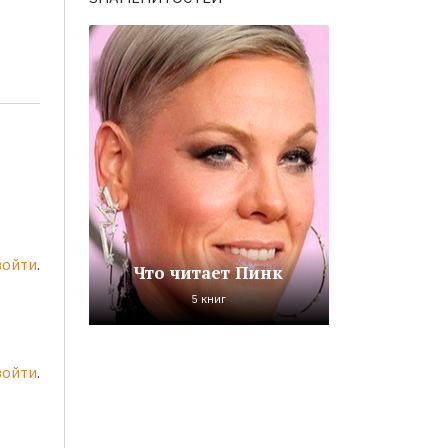
войти
.
Что читает Пинк
5 книг
войти
.