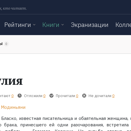
х, кто читает.
Рейтинги
Книги
Экранизации
Колл
ТЫ
0
лия
читают
0
Отложили
0
Прочитали
0
Не дочитали
0
 Модиньяни
 Бласко, известная писательница и обаятельная женщина, 
о брака, принесшего ей одни разочарования, встретила