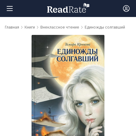
Поиск
Главная
Книги
Внеклассное чтение
Единожды солгавший
Новости
Рейтинги
Книги
Самые
обсуждаемые
книги
Авторы