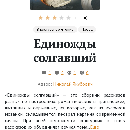
Жанры
1
Серии
Внеклассное чтение
Проза
Единожды
Экранизации
солгавший
Коллекции
1
0
1
0
Автор:
Николай Якубович
«Единожды солгавший» – это сборник рассказов
разных по настроению: романтических и трагических,
шутливых и серьёзных, из которых, как из кусочков
мозаики, складывается пёстрая картина современной
жизни. При всей несхожести вошедших в книгу
рассказов их объединяет вечная тема...
Ещё