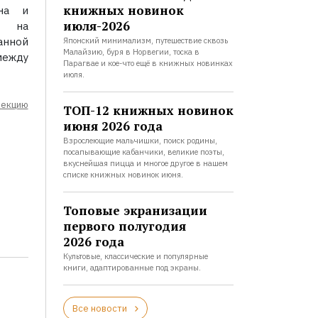
книжных новинок
на и
июля-2026
" на
нной
Японский минимализм, путешествие сквозь
Малайзию, буря в Норвегии, тоска в
ежду
Парагвае и кое-что ещё в книжных новинках
июля.
лекцию
ТОП-12 книжных новинок
июня 2026 года
Взрослеющие мальчишки, поиск родины,
посапывающие кабанчики, великие поэты,
вкуснейшая пицца и многое другое в нашем
списке книжных новинок июня.
Топовые экранизации
первого полугодия
2026 года
Культовые, классические и популярные
книги, адаптированные под экраны.
Все новости