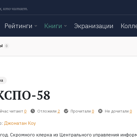
х, кто читает.
Рейтинги
Книги
Экранизации
Колл
ТЫ
0
за
КСПО-58
йчас читают
0
Отложили
2
Прочитали
0
Не дочитали
0
р:
Джонатан Коу
 год. Скромного клерка из Центрального управления инфор