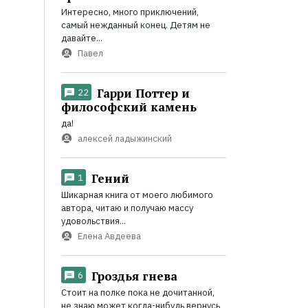
Интересно, много приключений,
самый нежданный конец. Детям не
давайте...
Павел
Гарри Поттер и
22
философский камень
да!
алексей ладыжинский
Гений
1
Шикарная книга от моего любимого
автора, читаю и получаю массу
удовольствия...
Елена Авдеева
Гроздья гнева
6
Стоит на полке пока не дочитанной,
не знаю может когда-нибудь вернусь