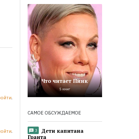
Что читает Пинк
5 книг
войти
.
САМОЕ ОБСУЖДАЕМОЕ
Дети капитана
3
войти
.
Гранта