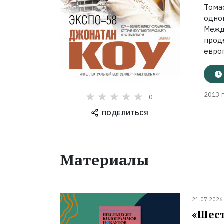
Том
одн
Меж
про
европ
2013 г
0
ПОДЕЛИТЬСЯ
Материалы
21.07.2026
«Шест