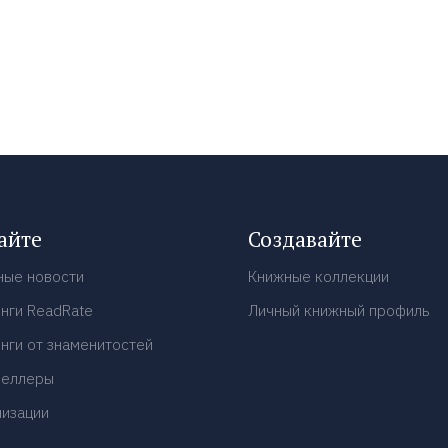
айте
Создавайте
ные новости
Книжные коллекции
нги ReadRate
Личный книжный профиль
нги от знаменитостей
селлеры
низации