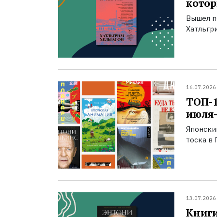
котор
Вышел п
Хатльгри
16.07.2026
ТОП-
июля-
Японски
тоска в 
13.07.2026
Книги