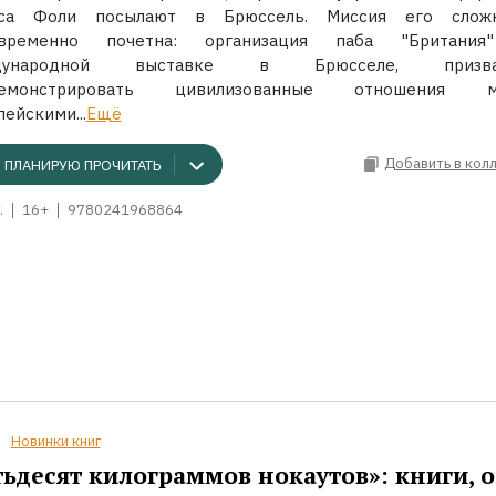
аса Фоли посылают в Брюссель. Миссия его слож
овременно почетна: организация паба "Британия
дународной выставке в Брюсселе, призва
демонстрировать цивилизованные отношения м
ейскими...
Ещё
Добавить в кол
ПЛАНИРУЮ ПРОЧИТАТЬ
.
16+
9780241968864
Новинки книг
ьдесят килограммов нокаутов»: книги, о