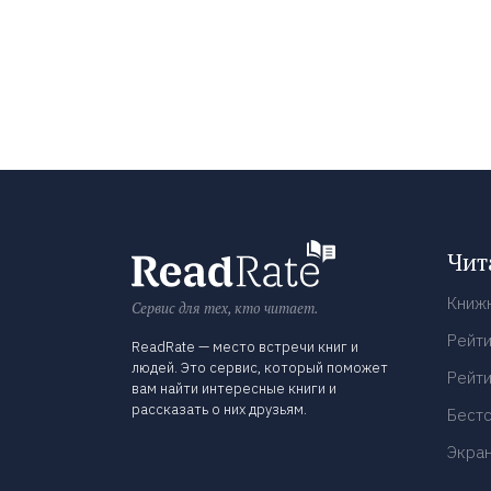
Чит
Книж
Сервис для тех, кто читает.
Рейти
ReadRate — место встречи книг и
людей. Это сервис, который поможет
Рейти
вам найти интересные книги и
рассказать о них друзьям.
Бест
Экра