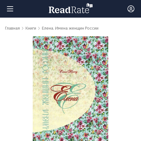
Поиск
Главная
Книги
Елена. Имена женщин России
Новости
Рейтинги
Книги
Самые
обсуждаемые
книги
Авторы