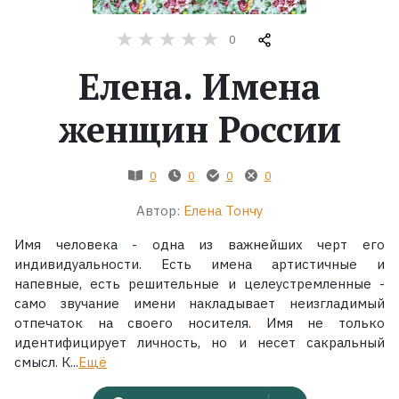
Жанры
0
Елена. Имена
Серии
женщин России
Экранизации
0
0
0
0
Коллекции
Автор:
Елена Тончу
Имя человека - одна из важнейших черт его
индивидуальности. Есть имена артистичные и
напевные, есть решительные и целеустремленные -
само звучание имени накладывает неизгладимый
отпечаток на своего носителя. Имя не только
идентифицирует личность, но и несет сакральный
смысл. К...
Ещё