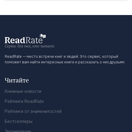
Сервис для тех, кто читает.
ReadRate — место встречи книг и людей. Это сервис, который
поможет вам найти интересные книги и рассказать о них друзьям.
Читайте
Книжные новости
Рейтинги ReadRate
Рейтинги от знаменитостей
Бестселлеры
Экранизации