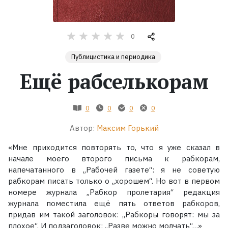
Жанры
0
Серии
Публицистика и периодика
Ещё рабселькорам
Экранизации
Коллекции
0
0
0
0
Автор:
Максим Горький
«Мне приходится повторять то, что я уже сказал в
начале моего второго письма к рабкорам,
напечатанного в „Рабочей газете“: я не советую
рабкорам писать только о „хорошем“. Но вот в первом
номере журнала „Рабкор пролетария“ редакция
журнала поместила ещё пять ответов рабкоров,
придав им такой заголовок: „Рабкоры говорят: мы за
плохое“. И подзаголовок: „Разве можно молчать“…»