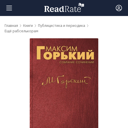
Поиск
Главная
Книги
Публицистика и периодика
Ещё рабселькорам
Новости
Рейтинги
Книги
Самые
обсуждаемые
книги
Авторы