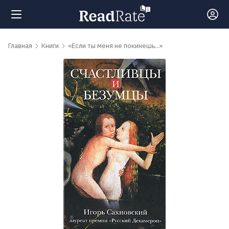
Поиск
Главная
Книги
«Если ты меня не покинешь...»
Новости
Рейтинги
Книги
Самые
обсуждаемые
книги
Авторы