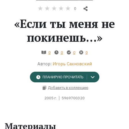
0
Жанры
«Если ты меня не
Серии
покинешь...»
Экранизации
0
0
0
0
Коллекции
Автор:
Игорь Сахновский
ПЛАНИРУЮ ПРОЧИТАТЬ
Добавить в коллекцию
2005 г.
5969700320
Материалы