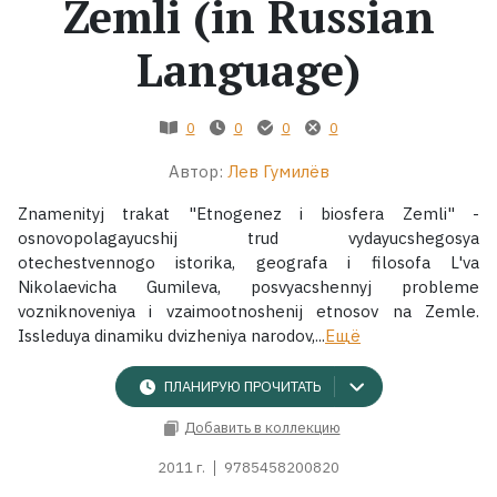
Zemli (in Russian
Жанры
Language)
Серии
0
0
0
0
Экранизации
Автор:
Лев Гумилёв
Znamenityj trakat "Etnogenez i biosfera Zemli" -
Коллекции
osnovopolagayucshij trud vydayucshegosya
otechestvennogo istorika, geografa i filosofa L'va
Nikolaevicha Gumileva, posvyacshennyj probleme
vozniknoveniya i vzaimootnoshenij etnosov na Zemle.
Issleduya dinamiku dvizheniya narodov,...
Ещё
ПЛАНИРУЮ ПРОЧИТАТЬ
Добавить в коллекцию
2011 г.
9785458200820