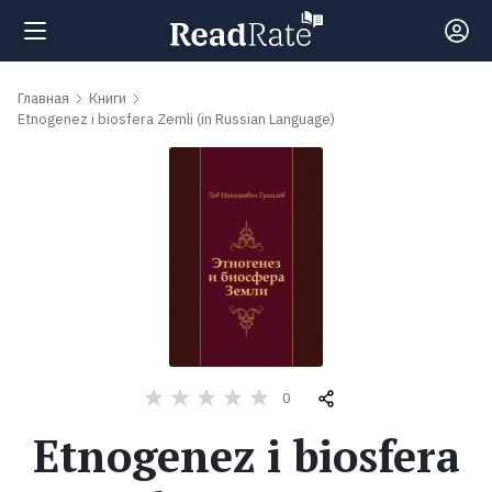
Поиск
Главная
Книги
Etnogenez i biosfera Zemli (in Russian Language)
Новости
Рейтинги
Книги
Самые
0
обсуждаемые
книги
Etnogenez i biosfera
Авторы