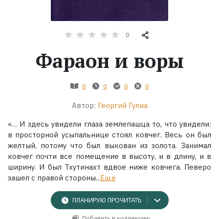
Жанры
0
Серии
Фараон и воры
Экранизации
0
0
0
0
Коллекции
Автор:
Георгий Гулиа
«… И здесь увидели глаза землепашца то, что увидели:
в просторной усыпальнице стоял ковчег. Весь он был
желтый, потому что был выкован из золота. Занимал
ковчег почти все помещение в высоту, и в длину, и в
ширину. И был Тхутинахт вдвое ниже ковчега. Певеро
зашел с правой стороны...
Ещё
ПЛАНИРУЮ ПРОЧИТАТЬ
Добавить в коллекцию