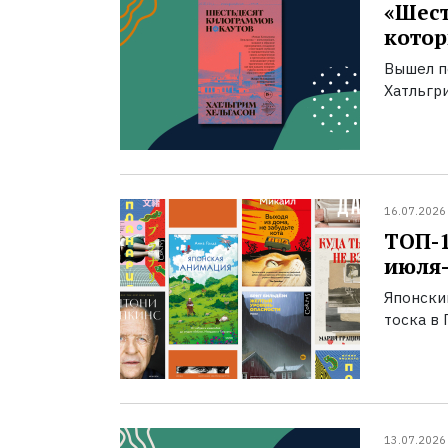
«Шест
котор
Вышел п
Хатльгри
16.07.2026
ТОП-
июля-
Японски
тоска в 
13.07.2026