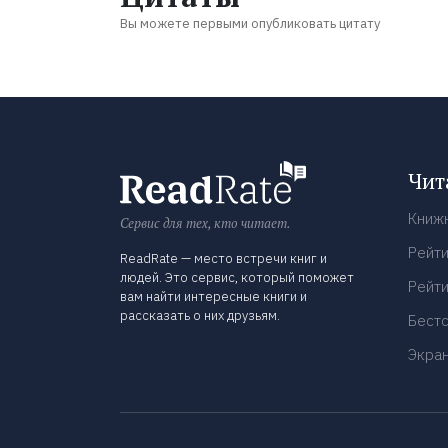
Вы можете первыми опубликовать цитату
Чит
Книж
Сервис для тех, кто читает.
Рейти
ReadRate — место встречи книг и
людей. Это сервис, который поможет
Рейти
вам найти интересные книги и
рассказать о них друзьям.
Бест
Экра