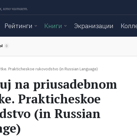
х, кто читает.
Рейтинги
Книги
Экранизации
Колл
ТЫ
0
ke. Prakticheskoe rukovodstvo (in Russian Language)
uj na priusadebnom
ke. Prakticheskoe
dstvo (in Russian
age)