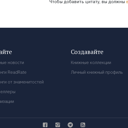
Чтобы добавить цитату, вы должны
айте
Создавайте
ные новости
Книжные коллекции
нги ReadRate
Личный книжный профиль
нги от знаменитостей
селлеры
низации