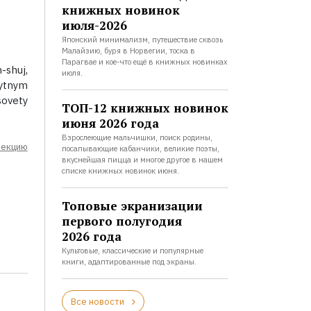
книжных новинок
июля-2026
Японский минимализм, путешествие сквозь
Малайзию, буря в Норвегии, тоска в
Парагвае и кое-что ещё в книжных новинках
-shuj,
июля.
pytnym
sovety
ТОП-12 книжных новинок
июня 2026 года
Взрослеющие мальчишки, поиск родины,
лекцию
посапывающие кабанчики, великие поэты,
вкуснейшая пицца и многое другое в нашем
списке книжных новинок июня.
Топовые экранизации
первого полугодия
2026 года
Культовые, классические и популярные
книги, адаптированные под экраны.
Все новости