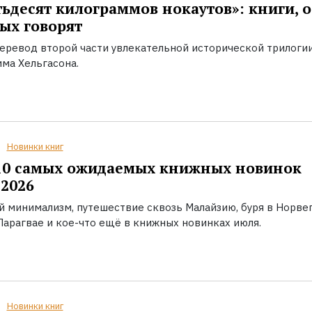
ьдесят килограммов нокаутов»: книги, о
ых говорят
еревод второй части увлекательной исторической трилоги
ма Хельгасона.
Новинки книг
10 самых ожидаемых книжных новинок
2026
й минимализм, путешествие сквозь Малайзию, буря в Норвег
Парагвае и кое-что ещё в книжных новинках июля.
Новинки книг