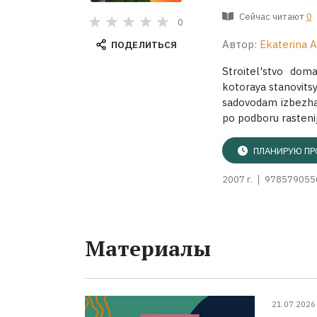
Сейчас читают
0
0
Автор:
Ekaterina 
ПОДЕЛИТЬСЯ
Stroitel'stvo dom
kotoraya stanovits
sadovodam izbezhat
po podboru rastenij,
ПЛАНИРУЮ ПР
2007 г.
978579055
Материалы
21.07.2026