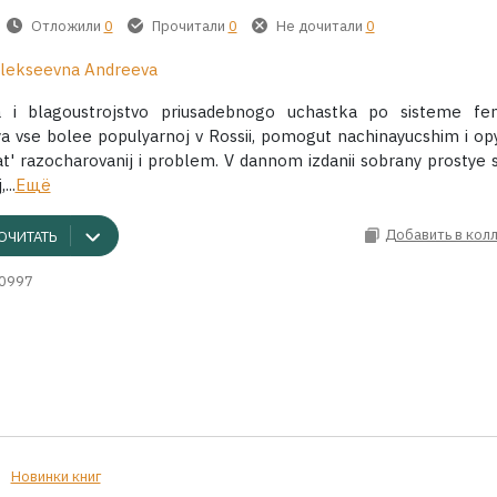
Отложили
0
Прочитали
0
Не дочитали
0
Alekseevna Andreeva
a i blagoustrojstvo priusadebnogo uchastka po sisteme fen
ya vse bolee populyarnoj v Rossii, pomogut nachinayucshim i o
' razocharovanij i problem. V dannom izdanii sobrany prostye 
...
Ещё
Добавить в кол
ОЧИТАТЬ
0997
Новинки книг