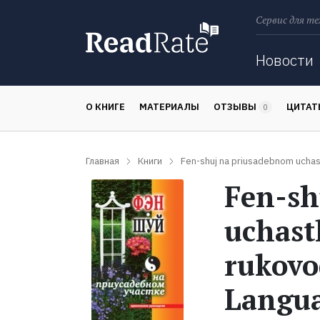
Сервис для те
Поиск
Новости
О КНИГЕ
МАТЕРИАЛЫ
ОТЗЫВЫ
ЦИТА
0
Главная
Книги
Fen-shuj na priusadebnom uchast
Fen-sh
uchast
rukovo
Langu