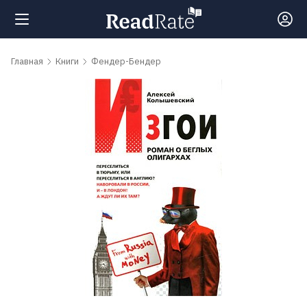
Поиск
Главная
Книги
Фендер-Бендер
Новости
Рейтинги
Книги
Самые
обсуждаемые
книги
Авторы