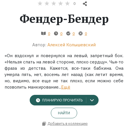
0
Жанры
Фендер-Бендер
Серии
0
0
0
0
Экранизации
Автор:
Алексей Колышевский
«Он вздохнул и повернулся на левый, запретный бок.
Коллекции
«Нельзя спать на левой стороне, плохо сердцу». Чья-то
фраза из детства. Кажется, все-таки бабкина. Она
умерла пять, нет, восемь лет назад (как летит время,
но, видимо, все еще не так плохо, если можно себе
позволить манкирование...
Ещё
ПЛАНИРУЮ ПРОЧИТАТЬ
НАЙТИ
Добавить в коллекцию