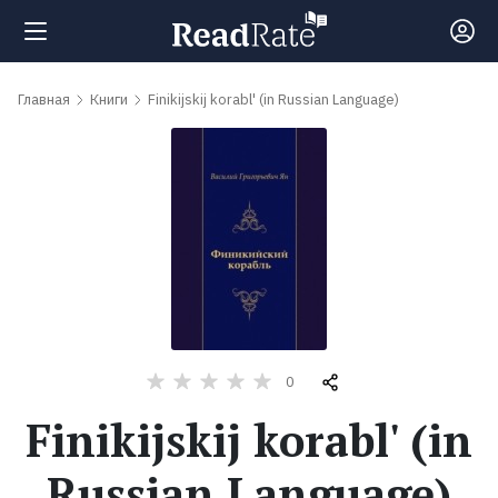
Поиск
Главная
Книги
Finikijskij korabl' (in Russian Language)
Новости
Рейтинги
Книги
Самые
0
обсуждаемые
Finikijskij korabl' (in
книги
Russian Language)
Авторы