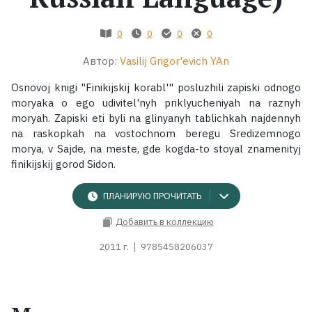
Жанры
0
0
0
0
Автор:
Vasilij Grigor'evich YAn
Серии
Osnovoj knigi "Finikijskij korabl'" posluzhili zapiski odnogo
Экранизации
moryaka o ego udivitel'nyh priklyucheniyah na raznyh
moryah. Zapiski eti byli na glinyanyh tablichkah najdennyh
na raskopkah na vostochnom beregu Sredizemnogo
Коллекции
morya, v Sajde, na meste, gde kogda-to stoyal znamenityj
finikijskij gorod Sidon.
ПЛАНИРУЮ ПРОЧИТАТЬ
Добавить в коллекцию
2011 г.
9785458206037