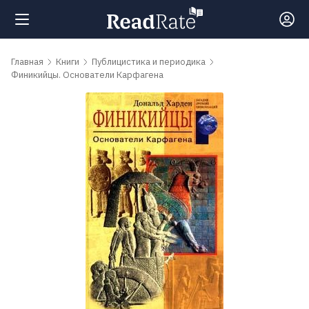
Поиск
Главная
Книги
Публицистика и периодика
Финикийцы. Основатели Карфагена
Новости
Рейтинги
Книги
Самые
обсуждаемые
книги
Авторы