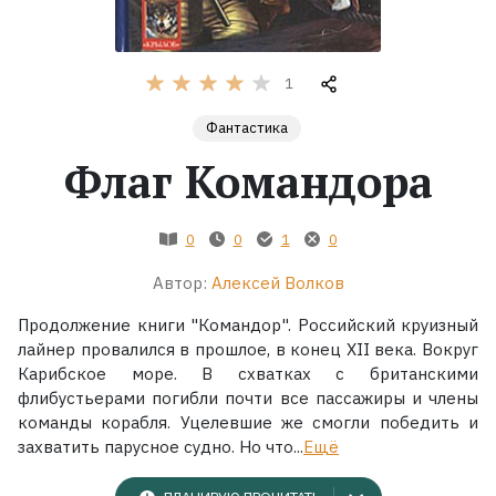
Жанры
1
Серии
Фантастика
Флаг Командора
Экранизации
Коллекции
0
0
1
0
Автор:
Алексей Волков
Продолжение книги "Командор". Российский круизный
лайнер провалился в прошлое, в конец XII века. Вокруг
Карибское море. В схватках с британскими
флибустьерами погибли почти все пассажиры и члены
команды корабля. Уцелевшие же смогли победить и
захватить парусное судно. Но что...
Ещё