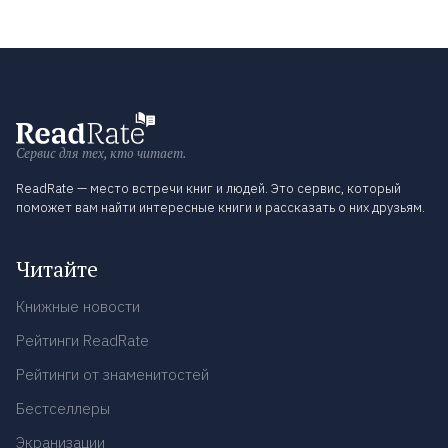
Сервис для тех, кто читает.
ReadRate — место встречи книг и людей. Это сервис, который
поможет вам найти интересные книги и рассказать о них друзьям.
Читайте
Книжные новости
Рейтинги ReadRate
Рейтинги от знаменитостей
Бестселлеры
Экранизации