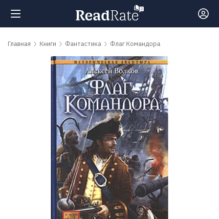
Поиск
Главная
Книги
Фантастика
Флаг Командора
Новости
Рейтинги
Книги
Самые
обсуждаемые
книги
Авторы