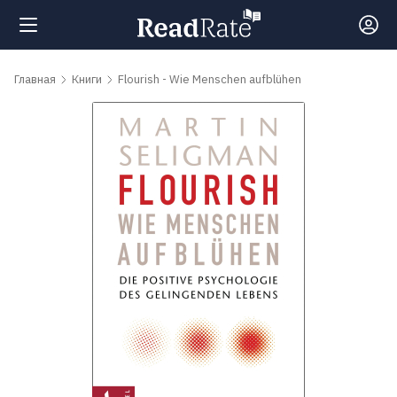
Поиск
Главная
Книги
Flourish - Wie Menschen aufblühen
Новости
Рейтинги
Книги
Самые
обсуждаемые
книги
Авторы