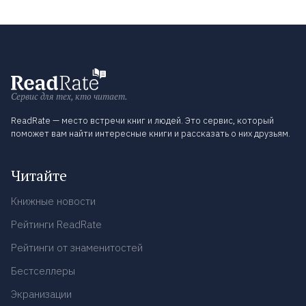
Сервис для тех, кто читает.
ReadRate — место встречи книг и людей. Это сервис, который
поможет вам найти интересные книги и рассказать о них друзьям.
Читайте
Книжные новости
Рейтинги ReadRate
Рейтинги от знаменитостей
Бестселлеры
Экранизации