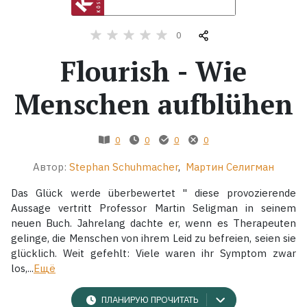
Жанры
0
Flourish - Wie
Серии
Menschen aufblühen
Экранизации
0
0
0
0
Коллекции
Автор:
Stephan Schuhmacher
,
Мартин Селигман
Das Glück werde überbewertet " diese provozierende
Aussage vertritt Professor Martin Seligman in seinem
neuen Buch. Jahrelang dachte er, wenn es Therapeuten
gelinge, die Menschen von ihrem Leid zu befreien, seien sie
glücklich. Weit gefehlt: Viele waren ihr Symptom zwar
los,...
Ещё
ПЛАНИРУЮ ПРОЧИТАТЬ