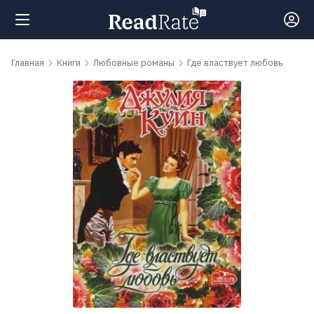
Поиск
Главная
Книги
Любовные романы
Где властвует любовь
Новости
Рейтинги
Книги
Самые
обсуждаемые
книги
Авторы