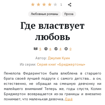
1
Жанры
Любовные романы
Проза
Где властвует
Серии
любовь
Экранизации
5
6
4
0
Коллекции
Автор:
Джулия Куин
Из серии:
Серия книг «Бриджертоны»
Пенелопа Федерингтон была влюблена в старшего
брата своей лучшей подруги с самого детства… а он,
естественно, не обращал на смешную девчонку ни
малейшего внимания! Теперь же, годы спустя, Колин
Бриджертон возвращается из-за границы и внезапно
понимает, что маленькая девочка...
Ещё