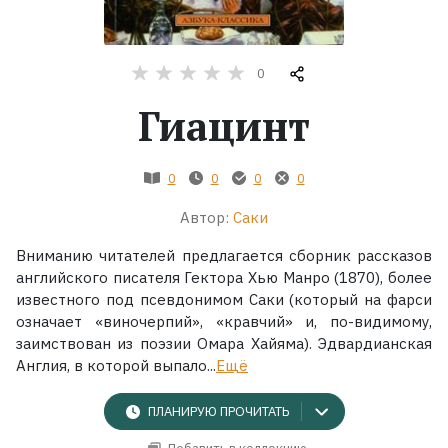
Жанры
0
Серии
Гиацинт
Экранизации
0
0
0
0
Коллекции
Автор:
Саки
Вниманию читателей предлагается сборник рассказов
английского писателя Гектора Хью Манро (1870), более
известного под псевдонимом Саки (который на фарси
означает «виночерпий», «кравчий» и, по-видимому,
заимствован из поэзии Омара Хайяма). Эдвардианская
Англия, в которой выпало...
Ещё
ПЛАНИРУЮ ПРОЧИТАТЬ