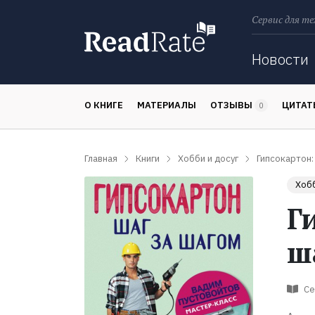
Сервис для те
Поиск
Новости
О КНИГЕ
МАТЕРИАЛЫ
ОТЗЫВЫ
ЦИТА
0
Главная
Книги
Хобби и досуг
Гипсокартон:
Хобб
Г
ш
Се