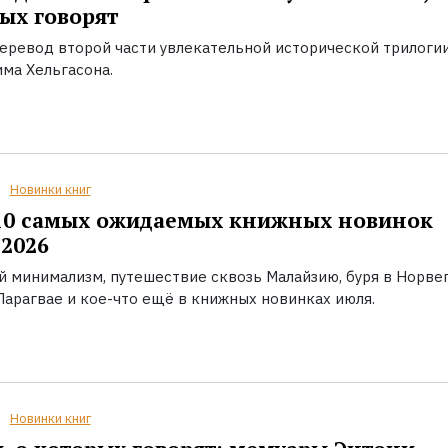
ых говорят
еревод второй части увлекательной исторической трилоги
ма Хельгасона.
Новинки книг
10 самых ожидаемых книжных новинок
2026
й минимализм, путешествие сквозь Малайзию, буря в Норвег
Парагвае и кое-что ещё в книжных новинках июля.
Новинки книг