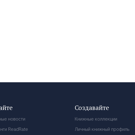
айте
Создавайте
ные новости
Книжные коллекции
нги ReadRate
Личный книжный профиль