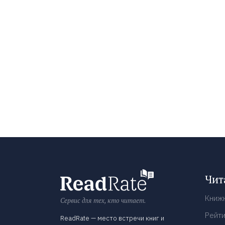
Чит
Книж
Сервис для тех, кто читает.
Рейти
ReadRate — место встречи книг и