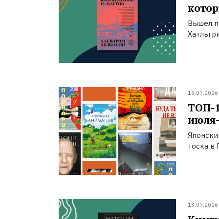
котор
Вышел п
Хатльгри
16.07.2026
ТОП-
июля-
Японски
тоска в 
13.07.2026