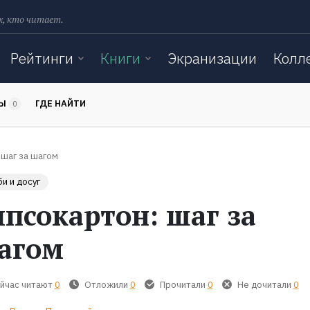
х, кто читает.
Рейтинги
Книги
Экранизации
Колл
ТЫ
ГДЕ НАЙТИ
0
 шаг за шагом
и и досуг
ипсокартон: шаг за
агом
йчас читают
0
Отложили
0
Прочитали
0
Не дочитали
0