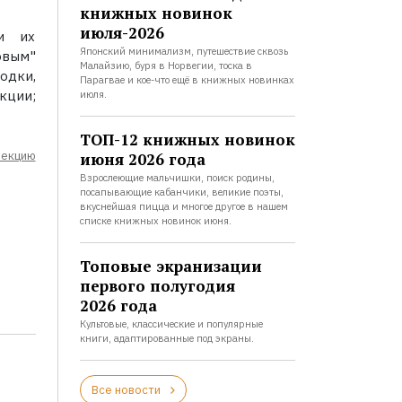
книжных новинок
июля-2026
 и их
Японский минимализм, путешествие сквозь
вым"
Малайзию, буря в Норвегии, тоска в
одки,
Парагвае и кое-что ещё в книжных новинках
кции;
июля.
ТОП-12 книжных новинок
лекцию
июня 2026 года
Взрослеющие мальчишки, поиск родины,
посапывающие кабанчики, великие поэты,
вкуснейшая пицца и многое другое в нашем
списке книжных новинок июня.
Топовые экранизации
первого полугодия
2026 года
Культовые, классические и популярные
книги, адаптированные под экраны.
Все новости