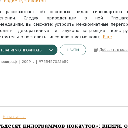
р:
Вадим Пустовойтов
а рассказывает об основных видах гипсокартона
менении. Следуя приведенным в ней "пошаго
мендациям, вы сможете: устроить межкомнатные перегор
товить декоративные и звукопоглощающие констру
тоятельно постелить гипсоволокнистые полы;...
Ещё
Добавить в кол
НАЙТИ
ПЛАНИРУЮ ПРОЧИТАТЬ
полиграф
2009 г.
9785457023659
Новинки книг
ьдесят килограммов нокаутов»: книги, о