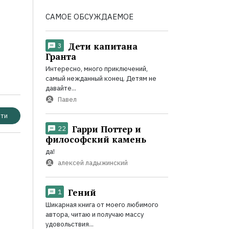
САМОЕ ОБСУЖДАЕМОЕ
Дети капитана
3
Гранта
Интересно, много приключений,
самый нежданный конец. Детям не
давайте...
Павел
ти
Гарри Поттер и
22
философский камень
да!
алексей ладыжинский
Гений
1
Шикарная книга от моего любимого
автора, читаю и получаю массу
удовольствия...