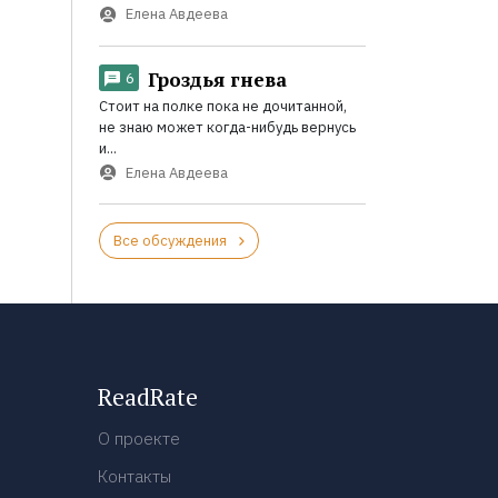
Елена Авдеева
Гроздья гнева
6
Стоит на полке пока не дочитанной,
не знаю может когда-нибудь вернусь
и...
Елена Авдеева
Все обсуждения
ReadRate
О проекте
Контакты