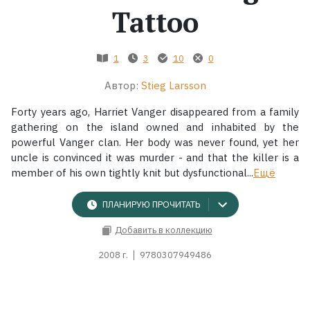
Tattoo
Жанры
1
3
10
0
Серии
Автор:
Stieg Larsson
Экранизации
Forty years ago, Harriet Vanger disappeared from a family
gathering on the island owned and inhabited by the
powerful Vanger clan. Her body was never found, yet her
Коллекции
uncle is convinced it was murder - and that the killer is a
member of his own tightly knit but dysfunctional...
Ещё
ПЛАНИРУЮ ПРОЧИТАТЬ
Добавить в коллекцию
2008 г.
9780307949486