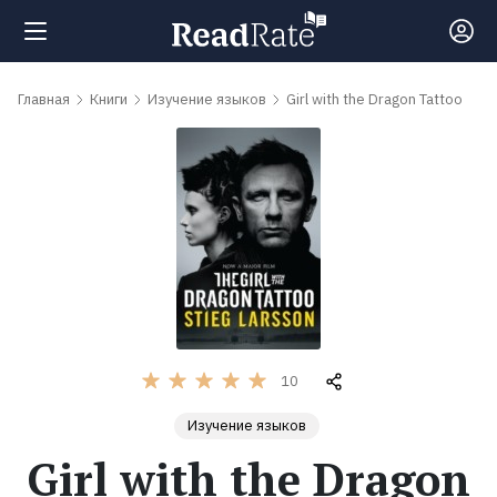
Поиск
Главная
Книги
Изучение языков
Girl with the Dragon Tattoo
Новости
Рейтинги
Книги
Самые
10
обсуждаемые
Изучение языков
книги
Girl with the Dragon
Авторы