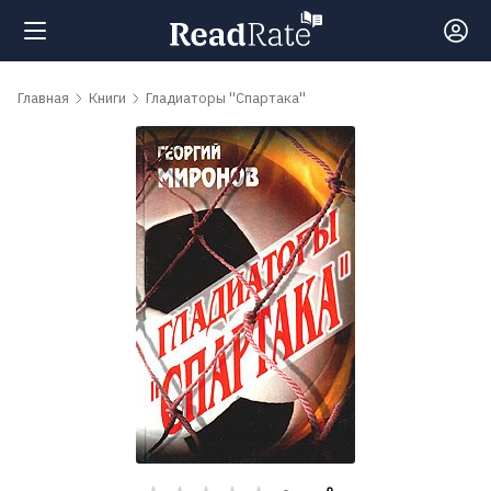
Поиск
Главная
Книги
Гладиаторы ''Спартака''
Новости
Рейтинги
Книги
Самые
обсуждаемые
книги
Авторы