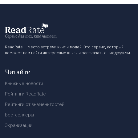
Сервис для тех, кто читает.
ReadRate — место встречи книг и людей. Это сервис, который
поможет вам найти интересные книги и рассказать о них друзьям.
Читайте
Книжные новости
Рейтинги ReadRate
Рейтинги от знаменитостей
Бестселлеры
Экранизации