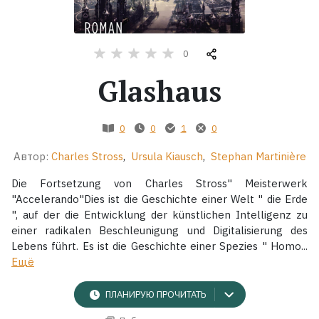
Жанры
0
Серии
Glashaus
Экранизации
0
0
1
0
Коллекции
Автор:
Charles Stross
,
Ursula Kiausch
,
Stephan Martinière
Die Fortsetzung von Charles Stross" Meisterwerk
"Accelerando"Dies ist die Geschichte einer Welt " die Erde
", auf der die Entwicklung der künstlichen Intelligenz zu
einer radikalen Beschleunigung und Digitalisierung des
Lebens führt. Es ist die Geschichte einer Spezies " Homo...
Ещё
ПЛАНИРУЮ ПРОЧИТАТЬ