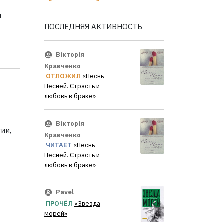
и
ПОСЛЕДНЯЯ АКТИВНОСТЬ
Вікторія
Кравченко
ОТЛОЖИЛ
«Песнь
Песней. Страсть и
любовь в браке»
Вікторія
ии,
Кравченко
ЧИТАЕТ
«Песнь
Песней. Страсть и
любовь в браке»
Pavel
ПРОЧЁЛ
«Звезда
морей»