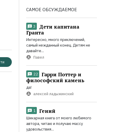
САМОЕ ОБСУЖДАЕМОЕ
Дети капитана
3
Гранта
Интересно, много приключений,
самый нежданный конец. Детям не
давайте...
Павел
ти
Гарри Поттер и
22
философский камень
да!
алексей ладыжинский
Гений
1
Шикарная книга от моего любимого
автора, читаю и получаю массу
удовольствия...