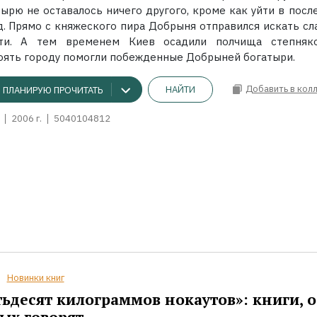
тырю не оставалось ничего другого, кроме как уйти в посл
д. Прямо с княжеского пира Добрыня отправился искать сл
ти. А тем временем Киев осадили полчища степняк
оять городу помогли побежденные Добрыней богатыри.
Добавить в кол
НАЙТИ
ПЛАНИРУЮ ПРОЧИТАТЬ
2006 г.
5040104812
Новинки книг
ьдесят килограммов нокаутов»: книги, о