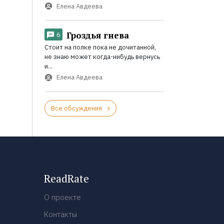
Елена Авдеева
Гроздья гнева
6
Стоит на полке пока не дочитанной,
не знаю может когда-нибудь вернусь
и...
Елена Авдеева
Все обсуждения
ReadRate
О проекте
Контакты