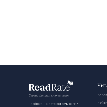
Чит
Книж
Сервис для тех, кто читает.
Рейти
ReadRate — место встречи книг и