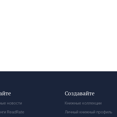
айте
Создавайте
ные новости
Книжные коллекции
нги ReadRate
Личный книжный профиль