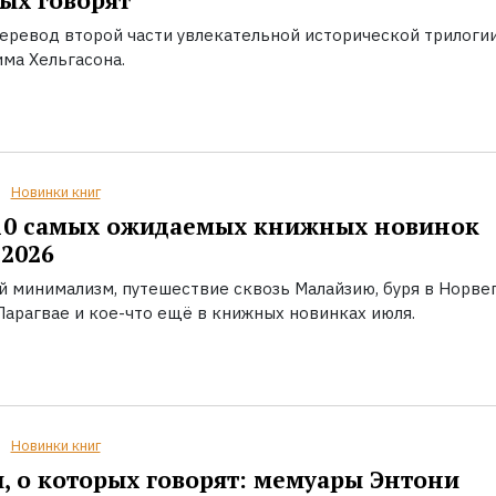
ых говорят
еревод второй части увлекательной исторической трилоги
ма Хельгасона.
Новинки книг
10 самых ожидаемых книжных новинок
2026
й минимализм, путешествие сквозь Малайзию, буря в Норвег
Парагвае и кое-что ещё в книжных новинках июля.
Новинки книг
, о которых говорят: мемуары Энтони