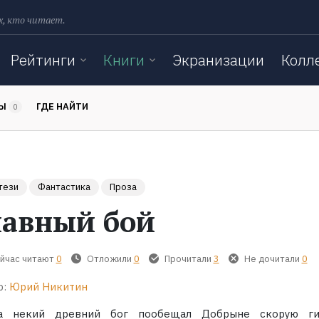
х, кто читает.
Рейтинги
Книги
Экранизации
Колл
ТЫ
ГДЕ НАЙТИ
0
тези
Фантастика
Проза
лавный бой
йчас читают
0
Отложили
0
Прочитали
3
Не дочитали
0
р:
Юрий Никитин
а некий древний бог пообещал Добрыне скорую ги