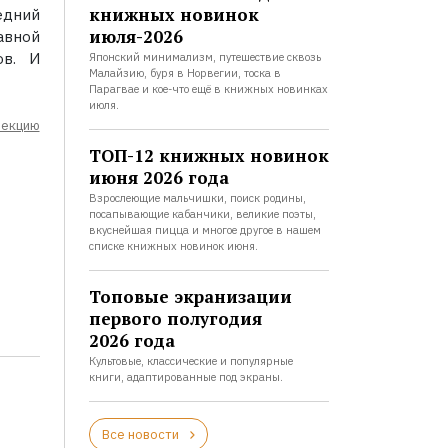
книжных новинок
едний
июля-2026
авной
ов. И
Японский минимализм, путешествие сквозь
Малайзию, буря в Норвегии, тоска в
Парагвае и кое-что ещё в книжных новинках
июля.
лекцию
ТОП-12 книжных новинок
июня 2026 года
Взрослеющие мальчишки, поиск родины,
посапывающие кабанчики, великие поэты,
вкуснейшая пицца и многое другое в нашем
списке книжных новинок июня.
Топовые экранизации
первого полугодия
2026 года
Культовые, классические и популярные
книги, адаптированные под экраны.
Все новости