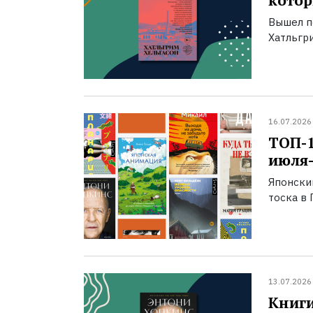
котор
Вышел п
Хатльгри
16.07.2026
ТОП-
июля-
Японски
тоска в 
13.07.2026
Книги