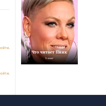
войти
.
Что читает Пинк
5 книг
войти
.