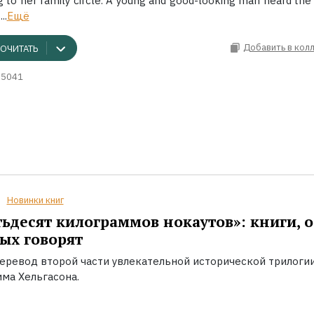
 to her family circle. A young and good-looking man heard the
..
Ещё
Добавить в кол
ОЧИТАТЬ
55041
Новинки книг
ьдесят килограммов нокаутов»: книги, о
ых говорят
еревод второй части увлекательной исторической трилоги
ма Хельгасона.