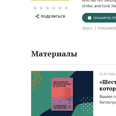
who did not belong
strike, and took his.
0
ПОДЕЛИТЬСЯ
ПЛАНИРУЮ ПР
2010 г.
97814385
Материалы
21.07.2026
«Шест
котор
Вышел п
Хатльгри