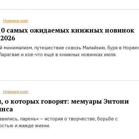
Новинки книг
10 самых ожидаемых книжных новинок
2026
й минимализм, путешествие сквозь Малайзию, буря в Норвег
Парагвае и кое-что ещё в книжных новинках июля.
Новинки книг
, о которых говорят: мемуары Энтони
инса
вились, парень» – история о творчестве, борьбе с
остью и жажде жизни.