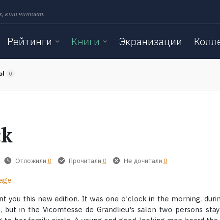
х, кто читает.
Рейтинги
Книги
Экранизации
Колл
ТЫ
0
ck
Отложили
0
Прочитали
0
Не дочитали
0
iage
t you this new edition. It was one o'clock in the morning, duri
, but in the Vicomtesse de Grandlieu's salon two persons sta