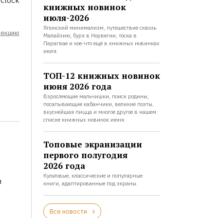
 clock
книжных новинок
июля-2026
Японский минимализм, путешествие сквозь
лекцию
Малайзию, буря в Норвегии, тоска в
Парагвае и кое-что ещё в книжных новинках
июля.
ТОП-12 книжных новинок
июня 2026 года
Взрослеющие мальчишки, поиск родины,
посапывающие кабанчики, великие поэты,
вкуснейшая пицца и многое другое в нашем
списке книжных новинок июня.
Топовые экранизации
первого полугодия
2026 года
Культовые, классические и популярные
и
книги, адаптированные под экраны.
Все новости