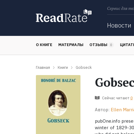
Сервис для те
Поиск
Новости
О КНИГЕ
МАТЕРИАЛЫ
ОТЗЫВЫ
ЦИТА
0
Главная
Книги
Gobseck
Gobse
Сейчас читают
0
Автор:
Ellen Marr
pubOne.info presen
winter of 1829-30