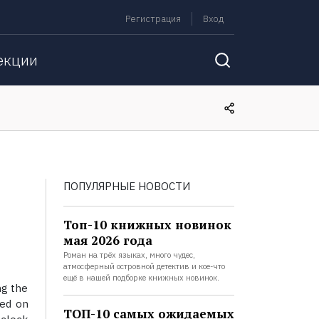
Регистрация
Вход
екции
ПОПУЛЯРНЫЕ НОВОСТИ
Топ-10 книжных новинок
мая 2026 года
Роман на трёх языках, много чудес,
атмосферный островной детектив и кое-что
ещё в нашей подборке книжных новинок.
ng the
yed on
ТОП-10 самых ожидаемых