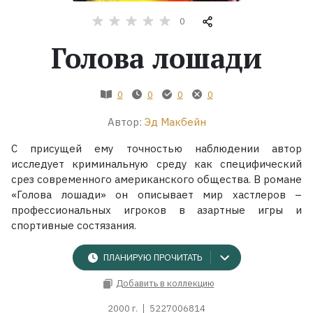
0
Жанры
Голова лошади
Серии
0
0
0
0
Экранизации
Автор:
Эд Макбейн
Коллекции
С присущей ему точностью наблюдении автор
исследует криминальную среду как специфический
срез современного американского общества. В романе
«Голова лошади» он описывает мир хастлеров –
профессиональных игроков в азартные игры и
спортивные состязания.
ПЛАНИРУЮ ПРОЧИТАТЬ
Добавить в коллекцию
2000 г.
5227006814