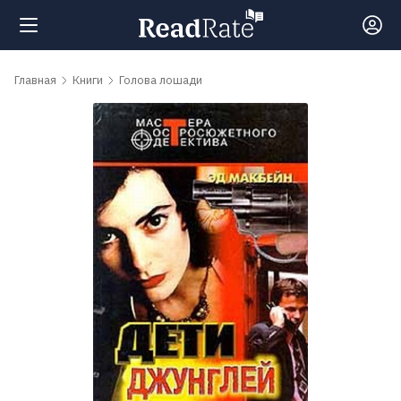
Поиск
Главная
Книги
Голова лошади
Новости
Рейтинги
Книги
Самые
обсуждаемые
книги
Авторы