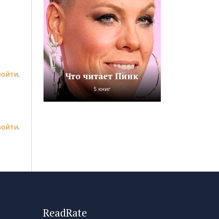
войти
.
Что читает Пинк
5 книг
войти
.
ReadRate