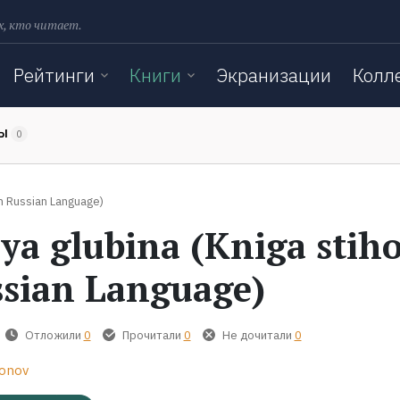
х, кто читает.
Рейтинги
Книги
Экранизации
Колл
ТЫ
0
in Russian Language)
ya glubina (Kniga stiho
ssian Language)
Отложили
0
Прочитали
0
Не дочитали
0
tonov