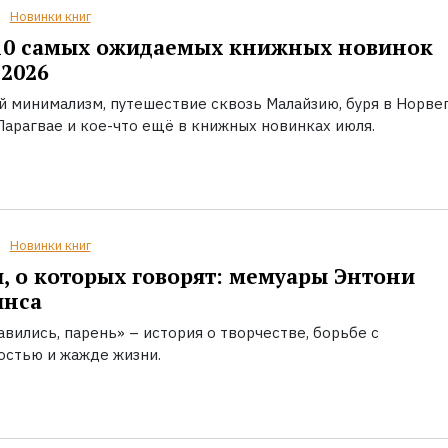
Новинки книг
10 самых ожидаемых книжных новинок
2026
й минимализм, путешествие сквозь Малайзию, буря в Норвег
Парагвае и кое-что ещё в книжных новинках июля.
Новинки книг
, о которых говорят: мемуары Энтони
инса
вились, парень» – история о творчестве, борьбе с
остью и жажде жизни.