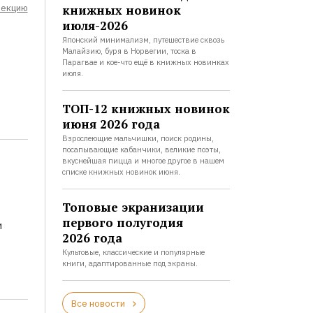
лекцию
книжных новинок
июля-2026
Японский минимализм, путешествие сквозь
Малайзию, буря в Норвегии, тоска в
Парагвае и кое-что ещё в книжных новинках
июля.
ТОП-12 книжных новинок
июня 2026 года
Взрослеющие мальчишки, поиск родины,
посапывающие кабанчики, великие поэты,
вкуснейшая пицца и многое другое в нашем
списке книжных новинок июня.
Топовые экранизации
первого полугодия
и
2026 года
Культовые, классические и популярные
книги, адаптированные под экраны.
Все новости