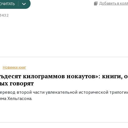
Добавить в кол
ОЧИТАТЬ
3432
Новинки книг
ьдесят килограммов нокаутов»: книги, о
ых говорят
еревод второй части увлекательной исторической трилоги
ма Хельгасона.