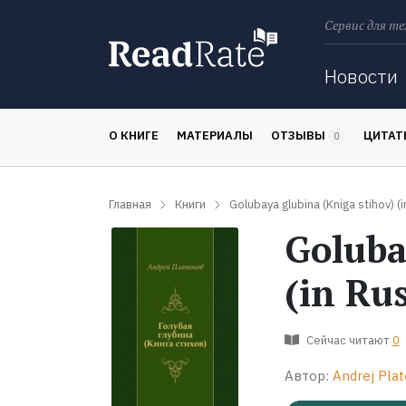
Сервис для те
Поиск
Новости
О КНИГЕ
МАТЕРИАЛЫ
ОТЗЫВЫ
ЦИТА
0
Главная
Книги
Golubaya glubina (Kniga stihov) (
Goluba
(in Ru
Сейчас читают
0
Автор:
Andrej Pla