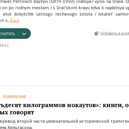
Pavel Petrovich Bazhov (1879-1950) rodilsya i vyros na Urale. I
l on po rodnym mestam, i v Ural'skom krayu edva li najdetsya u
 etot dobytchik ustnogo rechevogo zolota i iskatel' samo
n s...
Ещё
Добавить в кол
ОЧИТАТЬ
9612
Новинки книг
ьдесят килограммов нокаутов»: книги, о
ых говорят
еревод второй части увлекательной исторической трилоги
ма Хельгасона.