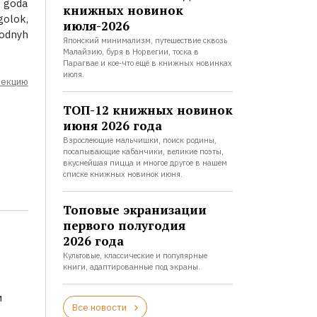
z goda
книжных новинок
golok,
июля-2026
rodnyh
Японский минимализм, путешествие сквозь
Малайзию, буря в Норвегии, тоска в
Парагвае и кое-что ещё в книжных новинках
июля.
лекцию
ТОП-12 книжных новинок
июня 2026 года
Взрослеющие мальчишки, поиск родины,
посапывающие кабанчики, великие поэты,
вкуснейшая пицца и многое другое в нашем
списке книжных новинок июня.
Топовые экранизации
первого полугодия
2026 года
Культовые, классические и популярные
книги, адаптированные под экраны.
и
Все новости