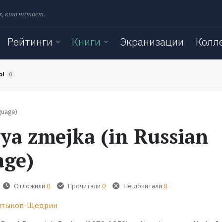
х, кто читает.
Рейтинги
Книги
Экранизации
Колл
ТЫ
0
guage)
ya zmejka (in Russian
age)
Отложили
0
Прочитали
0
Не дочитали
0
лтыков-Щедрин