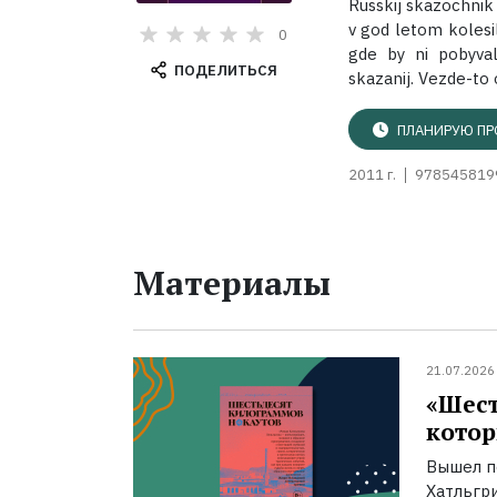
Russkij skazochnik 
v god letom kolesi
0
gde by ni pobyval
ПОДЕЛИТЬСЯ
skazanij. Vezde-to o
ПЛАНИРУЮ ПР
2011 г.
978545819
Материалы
21.07.2026
«Шест
котор
Вышел п
Хатльгри