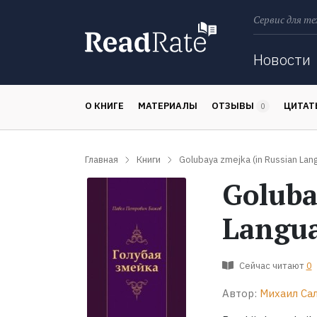
Сервис для те
Поиск
Новости
О КНИГЕ
МАТЕРИАЛЫ
ОТЗЫВЫ
ЦИТА
0
Главная
Книги
Golubaya zmejka (in Russian Lan
Goluba
Langu
Сейчас читают
0
Автор:
Михаил Са