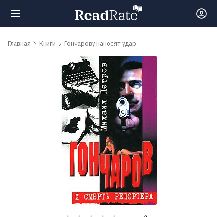
Поиск
Главная
Книги
Гончарову наносят удар
Новости
Рейтинги
Книги
Самые
обсуждаемые
книги
Авторы