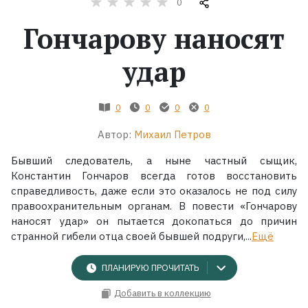
0
Гончарову наносят
Жанры
удар
Серии
Экранизации
0
0
0
0
Автор:
Михаил Петров
Коллекции
Бывший следователь, а ныне частный сыщик,
Константин Гончаров всегда готов восстановить
справедливость, даже если это оказалось не под силу
правоохранительным органам. В повести «Гончарову
наносят удар» он пытается докопаться до причин
странной гибели отца своей бывшей подруги,...
Ещё
ПЛАНИРУЮ ПРОЧИТАТЬ
Добавить в коллекцию